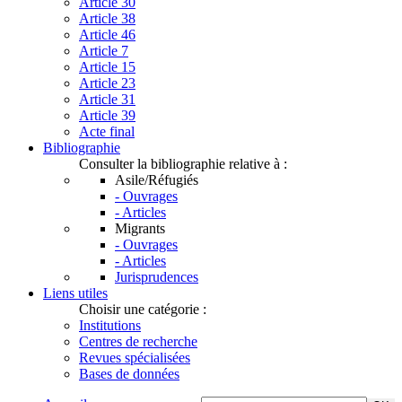
Article 30
Article 38
Article 46
Article 7
Article 15
Article 23
Article 31
Article 39
Acte final
Bibliographie
Consulter la bibliographie relative à :
Asile/Réfugiés
- Ouvrages
- Articles
Migrants
- Ouvrages
- Articles
Jurisprudences
Liens utiles
Choisir une catégorie :
Institutions
Centres de recherche
Revues spécialisées
Bases de données