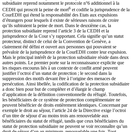
subsidiaire reprend notamment le protocole n°6 additionnel à la
6
CEDH qui proscrit la peine de mort
et codifie la jurisprudence de la
CourEDH qui étend la responsabilité des Etats aux expulsions
d’étrangers pour lesquels il existe de sérieuses raisons de croire
qu’ils subiraient la peine de mort. Dans le deuxième cas, la
protection subsidiaire reprend l’article 3 de la CEDH et la
jurisprudence de la Cour s’y rapportant. Cela signifie qu’un statut
protecteur, distinct de celui de la Convention de Genève, a
clairement été défini et ouvert aux personnes qui pouvaient se
prévaloir de la jurisprudence de la CourEDH contre leur expulsion.
Mais le principal intérêt de la protection subsidiaire réside dans deux
autres points. Le premier porte sur la reconnaissance explicite que
les risques encourus liés à un contexte de conflit armé peuvent
justifier l’octroi d’un statut de protection ; le second dans la
suppression des motifs devant être à l’origine des menaces de
persécution. Ainsi libellée, la codification de la protection subsidiaire
a donc bien pour but de compléter et d’élargir le champ
d’application de la définition conventionnelle du réfugié. Toutefois,
les bénéficiaires de ce système de protection complémentaire ne
peuvent bénéficier de droits entièrement identiques. Concernant par
exemple le droit au séjour, l’article 24 de la Directive exige l’octroi
d’un titre de séjour d’au moins trois ans renouvelable aux
bénéficiaires du statut de réfugié, tandis que ceux bénéficiaires du
statut de protection subsidiaire ne peuvent se voir reconnaître qu’un
droit de séjour d’un an minimum, renouvelable une fois. Tout