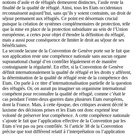
notions d’asile et de réfugiés demeurent distinctes, l’asile reste la
finalité de la qualité de réfugié. Ainsi, tous les Etats occidentaux
reconnaissent aujourd’hui, sans qu’ils y soient contraints, un droit de
séjour permanent aux réfugiés. Ce point est désormais crucial
puisque la création de systèmes complémentaires de protection, telle
que la mise en place de la protection subsidiaire au sein de l’Union
européenne, a certes pour objet d’étendre la définition du réfugié,
mais a aussi pour conséquence de limiter le droit au séjour de ses
bénéficiaires.
La seconde lacune de la Convention de Genève porte sur le fait que
son application reste une compétence nationale sans aucun organe
supranational chargé d’en contrôler légalement et de manière
contraignante la régularité. En effet, si la Convention de Genève
définit internationalement la qualité de réfugié et les droits y afférent,
la détermination de la qualité de réfugié reste de la compétence des
Etats. On parle à ce titre d’internationalisation partielle de la question
des réfugiés. Or, on aurait pu imaginer un organisme international
compétent pour reconnaître la qualité de réfugié, comme c’était le
cas pendant l’entre-deux-guerres dans plusieurs Etats européens,
dont la France. Mais, à cette époque, des critiques avaient décrié le
laxisme des décisions prises et les Etats ont donc exprimé leur
volonté de préserver leur compétence. A cette compétence nationale
s’ajoute le fait que l’application effective de la Convention par les
Etats n’est pas ou peu contrôlée. Si l’article 38 de la Convention
précise que tout différend relatif à l’interprétation ou l’application