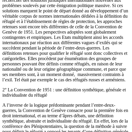
rechercher des solutions juridiques internationales nouvelles aux
problèmes soulevés par cette émigration politique massive. Si ces
solutions marquent le point de départ donné au développement d’un
véritable corpus de normes internationales dédiées à la définition du
réfugié et à l’établissement de règles de protection, les approches
retenues sont encore très différentes de celle de la Convention de
Genève de 1951. Les perspectives adoptées sont globalement
contingentes et empiriques. Les Etats multiplient ainsi les accords
internationaux par réaction aux différentes vagues d’exilés qui se
succèdent pendant la période de l’entre-deux-guerres. Les
définitions retenues pour qualifier le réfugié sont donc collectives et
catégorielles. Elles procèdent par énumération des groupes de
personnes pouvant être définis comme réfugiés, en raison de leur
nationalité ou de leur origine géographique commune, et parce que
ses membres sont, à un moment donné, massivement contraints à
l’exil. Tel était par exemple le cas des réfugiés russes et arméniens.
2° La Convention de 1951 : une définition synthétique, générale et
individualiste du réfugié
A l’inverse de la logique prédominante pendant l’entre-deux-
guerres, la Convention de Genève consacre pour la première fois en
droit international, et au terme d’âpres débats, une définition
synthétique, abstraite et individualiste du réfugié. En effet, lors de la
conférence des Plénipotentiaires, la question de la méthode à suivre
pour définir le réfugié a opposé les tenants d’une définition générale