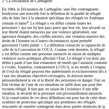
2° La Déclaration de Carthagène
En 1984, la Déclaration de Carthagène, sans être contraignante,
bouleverse une nouvelle fois la définition de la qualité de réfugié
afin de faire face à la situation spécifique des réfugiés en Amérique
4
centrale et latine
. Le réfugié y est défini comme toutes les
personnes « qui ont fui leur pays parce que leur vie, leur sécurité ou
leur liberté étaient menacées par une violence généralisée, une
agression étrangère, des conflits internes, une violation massive des
droits de l’homme ou d’autres circonstances ayant perturbé
gravement l’ordre public ». La définition consacrée se rapproche de
celle de la Convention de l’OUA. Comme cette dernière, le réfugié
y est défini comme une personne menacée en raison de multiples
violences socio-politiques affectant l’Etat. Le réfugié n’est donc pas
défini à partir d’une liste exhaustive de motifs qui l’auraient contraint
à s’exiler. Toutefois, contrairement à l’OUA, si les motifs à l’origine
de l’exil du réfugié peuvent être indéterminés et exclusivement liés à
l’une des situations objectives envisagées, ils doivent mettre
personnellement la vie et la liberté des personnes en danger. Fuir un
Etat victime de l’une de ces situations ne suffit donc pas pour être
reconnu réfugié. Il faut que, en raison de l’existence d’une telle
situation, la sécurité de la personne soit personnellement menacée.
Si la consécration de ces deux définitions ont pour but de créer deux
systèmes de protection spécifique aux problèmes des réfugiés
rencontrés de manière contingente dans deux parties distinctes de la