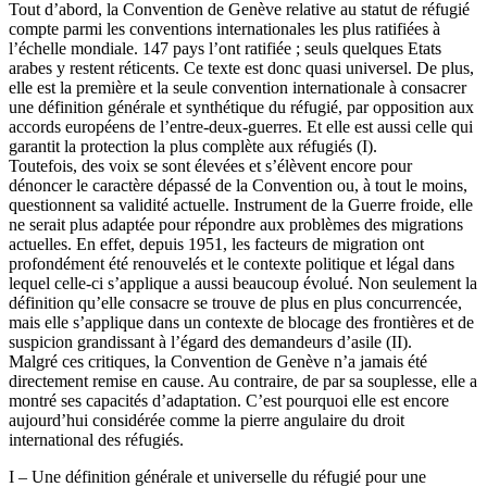
Tout d’abord, la Convention de Genève relative au statut de réfugié
compte parmi les conventions internationales les plus ratifiées à
l’échelle mondiale. 147 pays l’ont ratifiée ; seuls quelques Etats
arabes y restent réticents. Ce texte est donc quasi universel. De plus,
elle est la première et la seule convention internationale à consacrer
une définition générale et synthétique du réfugié, par opposition aux
accords européens de l’entre-deux-guerres. Et elle est aussi celle qui
garantit la protection la plus complète aux réfugiés (I).
Toutefois, des voix se sont élevées et s’élèvent encore pour
dénoncer le caractère dépassé de la Convention ou, à tout le moins,
questionnent sa validité actuelle. Instrument de la Guerre froide, elle
ne serait plus adaptée pour répondre aux problèmes des migrations
actuelles. En effet, depuis 1951, les facteurs de migration ont
profondément été renouvelés et le contexte politique et légal dans
lequel celle-ci s’applique a aussi beaucoup évolué. Non seulement la
définition qu’elle consacre se trouve de plus en plus concurrencée,
mais elle s’applique dans un contexte de blocage des frontières et de
suspicion grandissant à l’égard des demandeurs d’asile (II).
Malgré ces critiques, la Convention de Genève n’a jamais été
directement remise en cause. Au contraire, de par sa souplesse, elle a
montré ses capacités d’adaptation. C’est pourquoi elle est encore
aujourd’hui considérée comme la pierre angulaire du droit
international des réfugiés.
I – Une définition générale et universelle du réfugié pour une