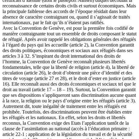
certificats d’identité (dont le passeport Nansen) duquel découlait la
reconnaissance de certains droits civils et surtout économiques. Mais
la principale faiblesse des accords de l’époque résidait dans leur
absence de caractère contraignant ou, quand il s’agissait de traités
internationaux, par le fait qu’ils n’étaient pas ratifiés.
Avec la Convention de Genève, est pour la première fois codifié de
manière contraignante tout un ensemble de droits composant le statut
de réfugié. Après avoir rappelé les obligations générales des réfugiés
à l’égard du pays qui les accueille (article 2), la Convention garantit
des droits politiques, économiques et sociaux aux réfugiés dans ses
articles 3 à 32. S’inspirant du droit international des droits de
l’homme, la Convention de Genève reconnaît plusieurs libertés
fondamentales, telle que la liberté de religion (article 4), la liberté de
circulation (article 26), le droit d’obtenir une pièce d’identité et des
titres de voyage (article 27 et 28), et le droit d’ester en justice (article
16). Elle reconnaît aussi des droits économiques et sociaux tel que le
droit au travail (article 17 – 18 – 19). Surtout, la Convention garantit
que ses dispositions s’appliqueront sans discrimination aucune quant
à la race, la religion ou le pays d’origine entre les réfugiés (article 3).
Autrement dit, toute inégalité de traitement entre les réfugiés est
prohibée. Toutefois, des discriminations peuvent être établies entre
les réfugiés et les nationaux. En effet, selon les droits et libertés
reconnus, la Convention exige des Etats l’application tantôt de la
clause de l’assimilation au national (accès à l’éducation primaire :
article 22-1 ; application de la législation du travail et de la sécurité