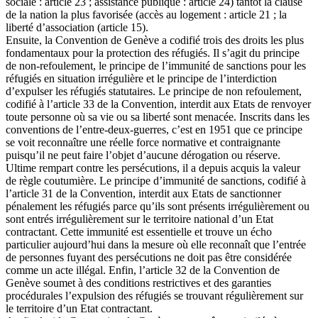
sociale : article 23 ; assistance publique : article 24) tantôt la clause
de la nation la plus favorisée (accès au logement : article 21 ; la
liberté d’association (article 15).
Ensuite, la Convention de Genève a codifié trois des droits les plus
fondamentaux pour la protection des réfugiés. Il s’agit du principe
de non-refoulement, le principe de l’immunité de sanctions pour les
réfugiés en situation irrégulière et le principe de l’interdiction
d’expulser les réfugiés statutaires. Le principe de non refoulement,
codifié à l’article 33 de la Convention, interdit aux Etats de renvoyer
toute personne où sa vie ou sa liberté sont menacée. Inscrits dans les
conventions de l’entre-deux-guerres, c’est en 1951 que ce principe
se voit reconnaître une réelle force normative et contraignante
puisqu’il ne peut faire l’objet d’aucune dérogation ou réserve.
Ultime rempart contre les persécutions, il a depuis acquis la valeur
de règle coutumière. Le principe d’immunité de sanctions, codifié à
l’article 31 de la Convention, interdit aux Etats de sanctionner
pénalement les réfugiés parce qu’ils sont présents irrégulièrement ou
sont entrés irrégulièrement sur le territoire national d’un Etat
contractant. Cette immunité est essentielle et trouve un écho
particulier aujourd’hui dans la mesure où elle reconnaît que l’entrée
de personnes fuyant des persécutions ne doit pas être considérée
comme un acte illégal. Enfin, l’article 32 de la Convention de
Genève soumet à des conditions restrictives et des garanties
procédurales l’expulsion des réfugiés se trouvant régulièrement sur
le territoire d’un Etat contractant.