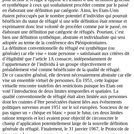
et synthétique à ceux qui souhaitaient procéder comme par le passé
en élaborant une définition par catégorie. Ainsi, les Etats-Unis
étaient préoccupés par le nombre potentiel d’individus qui pourrait
bénéficier du statut de réfugié si une telle définition était retenue et
exprimaient donc leur volonté de procéder comme par le passé, en
élaborant une définition par catégorie de réfugiés. Pourtant, c’est
bien une définition synthétique, abstraite et individualiste qui sera
adoptée au terme de la conférence des Plénipotentiaires.
La définition conventionnelle du réfugié est synthétique (ou
générale) car elle vise « toute personne » satisfaisant aux critères dit
d’éligibilité que l’article 1A consacre, indépendamment de
l’appartenance de l’individu à un groupe objectivement et
préalablement visé comme bénéficiaire de la qualité de réfugié.
De ce caractère général, elle devient nécessairement abstraite car elle
vise un ensemble virtuel de personnes. En 1951, cette logique
virtuelle rencontre toutefois des restrictions puisque les Etats ont
voté l’introduction de deux limites temporelles et spatiales. La
qualité conventionnelle de réfugié était alors limitée aux personnes
dont les craintes d’être persécutées étaient liées aux événements
politiques survenus avant 1951 sur le sol européen. Soucieux de ne
pas signer un « chèque en blanc » pour le futur, ces deux limites
ratione temporis et loci avaient pour objectif de circonscrire le
champ d’application potentiellement large de la nouvelle définition
générale du réfugié. Finalement, le 31 janvier 1967, le Protocole de
1