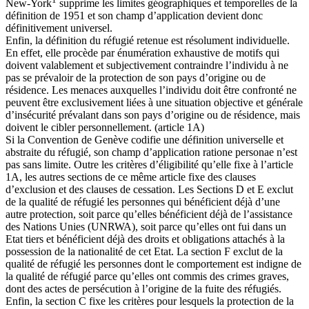
New-York
supprime les limites géographiques et temporelles de la
définition de 1951 et son champ d’application devient donc
définitivement universel.
Enfin, la définition du réfugié retenue est résolument individuelle.
En effet, elle procède par énumération exhaustive de motifs qui
doivent valablement et subjectivement contraindre l’individu à ne
pas se prévaloir de la protection de son pays d’origine ou de
résidence. Les menaces auxquelles l’individu doit être confronté ne
peuvent être exclusivement liées à une situation objective et générale
d’insécurité prévalant dans son pays d’origine ou de résidence, mais
doivent le cibler personnellement. (article 1A)
Si la Convention de Genève codifie une définition universelle et
abstraite du réfugié, son champ d’application ratione personae n’est
pas sans limite. Outre les critères d’éligibilité qu’elle fixe à l’article
1A, les autres sections de ce même article fixe des clauses
d’exclusion et des clauses de cessation. Les Sections D et E exclut
de la qualité de réfugié les personnes qui bénéficient déjà d’une
autre protection, soit parce qu’elles bénéficient déjà de l’assistance
des Nations Unies (UNRWA), soit parce qu’elles ont fui dans un
Etat tiers et bénéficient déjà des droits et obligations attachés à la
possession de la nationalité de cet Etat. La section F exclut de la
qualité de réfugié les personnes dont le comportement est indigne de
la qualité de réfugié parce qu’elles ont commis des crimes graves,
dont des actes de persécution à l’origine de la fuite des réfugiés.
Enfin, la section C fixe les critères pour lesquels la protection de la