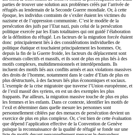
parties de trouver une solution aux problèmes créés par l’arrivée de
réfugiés au lendemain de la Seconde Guerre mondiale. Or, à cette
époque, les individus contraints de s’exiler étaient les victimes du
nazisme et de l’oppression communiste. C’est le modèle de la
persécution des juifs par l’Etat nazi, puis celui de la persécution
politique exercée par les Etats totalitaires qui ont guidé l’élaboration
de la définition du réfugié. Les facteurs de la migration forcée étaient
donc principalement liés à des considérations individuelles de
politique étatique et touchaient principalement les hommes. Or,
depuis la fin de la Guerre froide, les facteurs du déplacement sont
désormais collectifs et massifs, et ils sont de plus en plus liés à des
motifs complexes, multidimensionnels et interdépendants. Ils
incluent des motifs liés aux conflits armés et aux violations massives
des droits de l’homme, notamment dans le cadre d’Etats de plus en
plus déstructurés, à des facteurs liés plus économiques et sociaux.
L’exemple de la crise migratoire que traverse l’Union européenne, et
de l’exil massif des syriens, en est un des exemples les plus
frappants. Par ailleurs, la migration massive touche de plus en plus
les femmes et les enfants. Dans ce contexte, identifier les motifs de
l’exil et déterminer dans quelle mesure les personnes sont
personnellement ciblées par des menaces de persécution devient un
exercice de plus en plus complexe. Or, c’est bien de cette évaluation
que dépend l’application effective de la Convention de Genève
puisque la reconnaissance de la qualité de réfugié se fonde sur une
liste de motifs devant personnellement menacer le demandeur