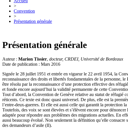
Accueil
>
Convention
>
Présentation générale
Présentation générale
Auteur :
Marion Tissier
,
docteur, CRDEI, Université de Bordeaux
Date de publication : Mars 2016
Signée le 28 juillet 1951 et entrée en vigueur le 22 avril 1954, la Co
reconnaissance des droits et libertés fondamentales de la personne, le
être résolu par la reconnaissance d’une protection effective des réfugi
et fonde encore aujourd’hui la validité permanente de cette Conventio
Tout d’abord, la Convention de Genève relative au statut de réfugié com
réticents. Ce texte est donc quasi universel. De plus, elle est la prem
l’entre-deux-guerres. Et elle est aussi celle qui garantit la protection l
Toutefois, des voix se sont élevées et s’élèvent encore pour dénoncer l
adaptée pour répondre aux problèmes des migrations actuelles. En effet
aussi beaucoup évolué. Non seulement la définition qu’elle consacre se
des demandeurs d’asile (II).