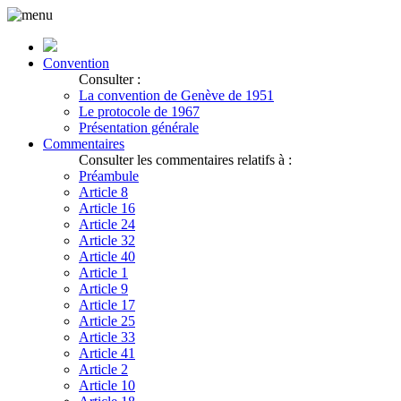
Convention
Consulter :
La convention de Genève de 1951
Le protocole de 1967
Présentation générale
Commentaires
Consulter les commentaires relatifs à :
Préambule
Article 8
Article 16
Article 24
Article 32
Article 40
Article 1
Article 9
Article 17
Article 25
Article 33
Article 41
Article 2
Article 10