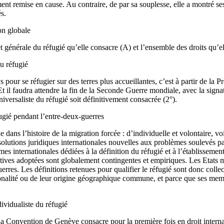
nt remise en cause. Au contraire, de par sa souplesse, elle a montré ses
s.
on globale
 générale du réfugié qu’elle consacre (A) et l’ensemble des droits qu’ell
du réfugié
pour se réfugier sur des terres plus accueillantes, c’est à partir de la 
). Et il faudra attendre la fin de la Seconde Guerre mondiale, avec la s
versaliste du réfugié soit définitivement consacrée (2°).
ugié pendant l’entre-deux-guerres
ans l’histoire de la migration forcée : d’individuelle et volontaire, voi
olutions juridiques internationales nouvelles aux problèmes soulevés pa
 internationales dédiées à la définition du réfugié et à l’établissement
ves adoptées sont globalement contingentes et empiriques. Les Etats mul
rres. Les définitions retenues pour qualifier le réfugié sont donc colle
ionalité ou de leur origine géographique commune, et parce que ses mem
ividualiste du réfugié
a Convention de Genève consacre pour la première fois en droit internati