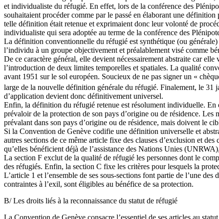
et individualiste du réfugié. En effet, lors de la conférence des Plénip
souhaitaient procéder comme par le passé en élaborant une définition pa
telle définition était retenue et exprimaient donc leur volonté de procé
individualiste qui sera adoptée au terme de la conférence des Plénipote
La définition conventionnelle du réfugié est synthétique (ou générale) 
l’individu à un groupe objectivement et préalablement visé comme bénéf
De ce caractère général, elle devient nécessairement abstraite car elle 
l’introduction de deux limites temporelles et spatiales. La qualité conv
avant 1951 sur le sol européen. Soucieux de ne pas signer un « chèque e
large de la nouvelle définition générale du réfugié. Finalement, le 31
d’application devient donc définitivement universel.
Enfin, la définition du réfugié retenue est résolument individuelle. En
prévaloir de la protection de son pays d’origine ou de résidence. Les m
prévalant dans son pays d’origine ou de résidence, mais doivent le cib
Si la Convention de Genève codifie une définition universelle et abstrait
autres sections de ce même article fixe des clauses d’exclusion et des c
qu’elles bénéficient déjà de l’assistance des Nations Unies (UNRWA), soi
La section F exclut de la qualité de réfugié les personnes dont le comp
des réfugiés. Enfin, la section C fixe les critères pour lesquels la prot
L’article 1 et l’ensemble de ses sous-sections font partie de l’une des
contraintes à l’exil, sont éligibles au bénéfice de sa protection.
B/ Les droits liés à la reconnaissance du statut de réfugié
La Convention de Genève consacre l’essentiel de ses articles au statut d