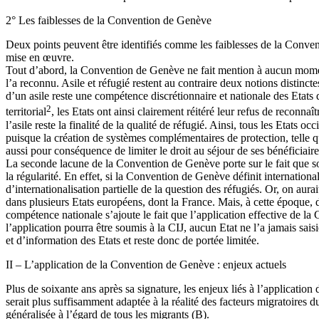
2° Les faiblesses de la Convention de Genève
Deux points peuvent être identifiés comme les faiblesses de la Conventi
mise en œuvre.
Tout d’abord, la Convention de Genève ne fait mention à aucun moment d’
l’a reconnu. Asile et réfugié restent au contraire deux notions distinct
d’un asile reste une compétence discrétionnaire et nationale des Etats 
2
territorial
, les Etats ont ainsi clairement réitéré leur refus de reconnaî
l’asile reste la finalité de la qualité de réfugié. Ainsi, tous les Etats
puisque la création de systèmes complémentaires de protection, telle qu
aussi pour conséquence de limiter le droit au séjour de ses bénéficiaire
La seconde lacune de la Convention de Genève porte sur le fait que s
la régularité. En effet, si la Convention de Genève définit international
d’internationalisation partielle de la question des réfugiés. Or, on au
dans plusieurs Etats européens, dont la France. Mais, à cette époque, d
compétence nationale s’ajoute le fait que l’application effective de la 
l’application pourra être soumis à la CIJ, aucun Etat ne l’a jamais s
et d’information des Etats et reste donc de portée limitée.
II – L’application de la Convention de Genève : enjeux actuels
Plus de soixante ans après sa signature, les enjeux liés à l’applicat
serait plus suffisamment adaptée à la réalité des facteurs migratoires 
généralisée à l’égard de tous les migrants (B).