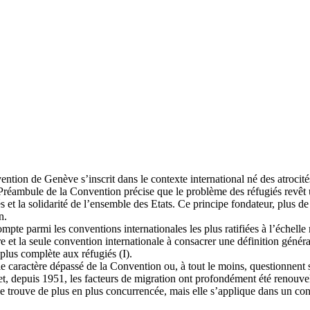
nvention de Genève s’inscrit dans le contexte international né des atro
 Préambule de la Convention précise que le problème des réfugiés revêt u
és et la solidarité de l’ensemble des Etats. Ce principe fondateur, plus d
n.
pte parmi les conventions internationales les plus ratifiées à l’échelle m
ière et la seule convention internationale à consacrer une définition gén
a plus complète aux réfugiés (I).
e caractère dépassé de la Convention ou, à tout le moins, questionnent sa 
, depuis 1951, les facteurs de migration ont profondément été renouvelés 
 trouve de plus en plus concurrencée, mais elle s’applique dans un cont