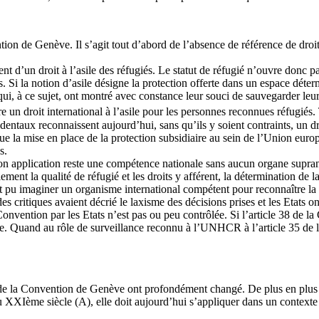
on de Genève. Il s’agit tout d’abord de l’absence de référence de droit 
un droit à l’asile des réfugiés. Le statut de réfugié n’ouvre donc pas de
es. Si la notion d’asile désigne la protection offerte dans un espace déte
qui, à ce sujet, ont montré avec constance leur souci de sauvegarder leur 
tre un droit international à l’asile pour les personnes reconnues réfugiés.
 occidentaux reconnaissent aujourd’hui, sans qu’ils y soient contraints, un
e la mise en place de la protection subsidiaire au sein de l’Union europ
s.
on application reste une compétence nationale sans aucun organe supran
ement la qualité de réfugié et les droits y afférent, la détermination de l
rait pu imaginer un organisme international compétent pour reconnaître la
es critiques avaient décrié le laxisme des décisions prises et les Etats 
Convention par les Etats n’est pas ou peu contrôlée. Si l’article 38 de la 
aisie. Quand au rôle de surveillance reconnu à l’UNHCR à l’article 35 d
ion de la Convention de Genève ont profondément changé. De plus en plus
du XXIème siècle (A), elle doit aujourd’hui s’appliquer dans un contexte 