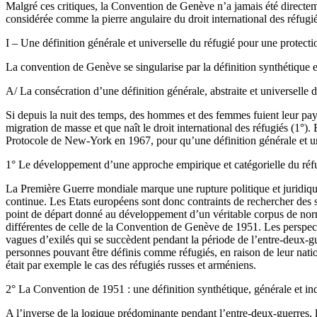
Malgré ces critiques, la Convention de Genève n’a jamais été directeme
considérée comme la pierre angulaire du droit international des réfugié
I – Une définition générale et universelle du réfugié pour une protecti
La convention de Genève se singularise par la définition synthétique et
A/ La consécration d’une définition générale, abstraite et universelle 
Si depuis la nuit des temps, des hommes et des femmes fuient leur pays 
migration de masse et que naît le droit international des réfugiés (1°
Protocole de New-York en 1967, pour qu’une définition générale et uni
1° Le développement d’une approche empirique et catégorielle du réf
La Première Guerre mondiale marque une rupture politique et juridique d
continue. Les Etats européens sont donc contraints de rechercher des s
point de départ donné au développement d’un véritable corpus de normes
différentes de celle de la Convention de Genève de 1951. Les perspecti
vagues d’exilés qui se succèdent pendant la période de l’entre-deux-gue
personnes pouvant être définis comme réfugiés, en raison de leur nat
était par exemple le cas des réfugiés russes et arméniens.
2° La Convention de 1951 : une définition synthétique, générale et ind
A l’inverse de la logique prédominante pendant l’entre-deux-guerres, l