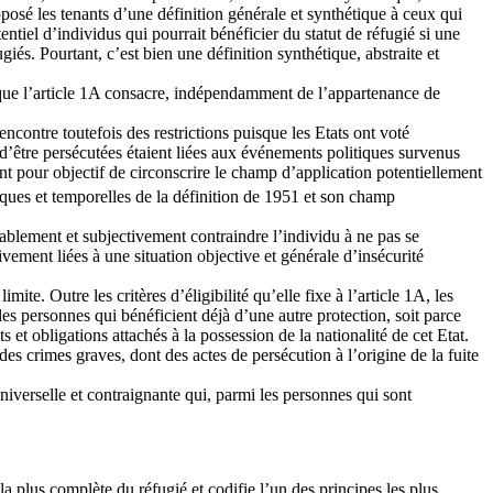
opposé les tenants d’une définition générale et synthétique à ceux qui
tiel d’individus qui pourrait bénéficier du statut de réfugié si une
iés. Pourtant, c’est bien une définition synthétique, abstraite et
ité que l’article 1A consacre, indépendamment de l’appartenance de
encontre toutefois des restrictions puisque les Etats ont voté
s d’être persécutées étaient liées aux événements politiques survenus
nt pour objectif de circonscrire le champ d’application potentiellement
ques et temporelles de la définition de 1951 et son champ
lablement et subjectivement contraindre l’individu à ne pas se
vement liées à une situation objective et générale d’insécurité
te. Outre les critères d’éligibilité qu’elle fixe à l’article 1A, les
les personnes qui bénéficient déjà d’une autre protection, soit parce
 et obligations attachés à la possession de la nationalité de cet Etat.
es crimes graves, dont des actes de persécution à l’origine de la fuite
universelle et contraignante qui, parmi les personnes qui sont
la plus complète du réfugié et codifie l’un des principes les plus