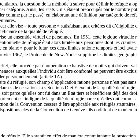
otentiaires, la question de la méthode à suivre pour définir le réfugié a 
r catégorie. Ainsi, les Etats-Unis étaient préoccupés par le nombre poten
der comme par le passé, en élaborant une définition par catégorie de réfug
ntiaires.
car elle vise « toute personne » satisfaisant aux critères dit d’éligibil
iciaire de la qualité de réfugié.
vise un ensemble virtuel de personnes. En 1951, cette logique virtuelle r
entionnelle de réfugié était alors limitée aux personnes dont les crainte
n blanc » pour le futur, ces deux limites ratione temporis et loci avaie
1
 janvier 1967, le Protocole de New-York
supprime les limites géographi
 effet, elle procède par énumération exhaustive de motifs qui doivent va
enaces auxquelles l’individu doit être confronté ne peuvent être exclusi
ler personnellement. (article 1A)
e du réfugié, son champ d’application ratione personae n’est pas sans limi
lauses de cessation. Les Sections D et E exclut de la qualité de réfugié 
t parce qu’elles ont fui dans un Etat tiers et bénéficient déjà des droits
ortement est indigne de la qualité de réfugié parce qu’elles ont commis d
ection de la Convention cessera d’être applicable aux réfugiés statutaires.
 dispositions clés de la Convention de Genève ; ils codifient de manière 
e réfugié. Elle garantit en effet de manière contraignante la protection 