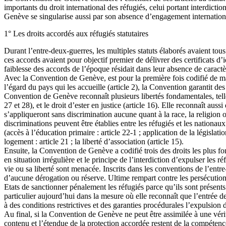
importants du droit international des réfugiés, celui portant interdict
Genève se singularise aussi par son absence d’engagement internationa
1° Les droits accordés aux réfugiés statutaires
Durant l’entre-deux-guerres, les multiples statuts élaborés avaient tous
ces accords avaient pour objectif premier de délivrer des certificats d
faiblesse des accords de l’époque résidait dans leur absence de caractère 
Avec la Convention de Genève, est pour la première fois codifié de man
l’égard du pays qui les accueille (article 2), la Convention garantit de
Convention de Genève reconnaît plusieurs libertés fondamentales, telle que
27 et 28), et le droit d’ester en justice (article 16). Elle reconnaît aus
s’appliqueront sans discrimination aucune quant à la race, la religion ou
discriminations peuvent être établies entre les réfugiés et les nationaux
(accès à l’éducation primaire : article 22-1 ; application de la législatio
logement : article 21 ; la liberté d’association (article 15).
Ensuite, la Convention de Genève a codifié trois des droits les plus fo
en situation irrégulière et le principe de l’interdiction d’expulser les 
vie ou sa liberté sont menacée. Inscrits dans les conventions de l’entre
d’aucune dérogation ou réserve. Ultime rempart contre les persécutions,
Etats de sanctionner pénalement les réfugiés parce qu’ils sont présents 
particulier aujourd’hui dans la mesure où elle reconnaît que l’entrée 
à des conditions restrictives et des garanties procédurales l’expulsion d
Au final, si la Convention de Genève ne peut être assimilée à une véri
contenu et l’étendue de la protection accordée restent de la compétence 