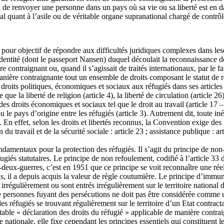
ion de renvoyer une personne dans un pays où sa vie ou sa liberté est en
l quant à l’asile ou de véritable organe supranational chargé de contrô
 pour objectif de répondre aux difficultés juridiques complexes dans lesq
’identité (dont le passeport Nansen) duquel découlait la reconnaissance de
contraignant ou, quand il s’agissait de traités internationaux, par le fait
ière contraignante tout un ensemble de droits composant le statut de ré
s droits politiques, économiques et sociaux aux réfugiés dans ses articles
 la liberté de religion (article 4), la liberté de circulation (article 26),
si des droits économiques et sociaux tel que le droit au travail (article 1
 le pays d’origine entre les réfugiés (article 3). Autrement dit, toute iné
. En effet, selon les droits et libertés reconnus, la Convention exige des 
n du travail et de la sécurité sociale : article 23 ; assistance publique : a
ndamentaux pour la protection des réfugiés. Il s’agit du principe de non
réfugiés statutaires. Le principe de non refoulement, codifié à l’article 
-deux-guerres, c’est en 1951 que ce principe se voit reconnaître une réel
 il a depuis acquis la valeur de règle coutumière. Le principe d’immunit
irrégulièrement ou sont entrés irrégulièrement sur le territoire national 
de personnes fuyant des persécutions ne doit pas être considérée comme 
es réfugiés se trouvant régulièrement sur le territoire d’un Etat contracta
table « déclaration des droits du réfugié » applicable de manière contra
nationale, elle fixe cependant les principes essentiels qui constituent l