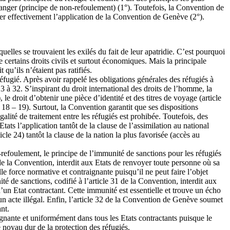
 danger (principe de non-refoulement) (1°). Toutefois, la Convention de
ler effectivement l’application de la Convention de Genève (2°).
uelles se trouvaient les exilés du fait de leur apatridie. C’est pourquoi
 certains droits civils et surtout économiques. Mais la principale
 qu’ils n’étaient pas ratifiés.
fugié. Après avoir rappelé les obligations générales des réfugiés à
 3 à 32. S’inspirant du droit international des droits de l’homme, la
 le droit d’obtenir une pièce d’identité et des titres de voyage (article
7 – 18 – 19). Surtout, la Convention garantit que ses dispositions
galité de traitement entre les réfugiés est prohibée. Toutefois, des
Etats l’application tantôt de la clause de l’assimilation au national
rticle 24) tantôt la clause de la nation la plus favorisée (accès au
-refoulement, le principe de l’immunité de sanctions pour les réfugiés
33 de la Convention, interdit aux Etats de renvoyer toute personne où sa
le force normative et contraignante puisqu’il ne peut faire l’objet
é de sanctions, codifié à l’article 31 de la Convention, interdit aux
d’un Etat contractant. Cette immunité est essentielle et trouve un écho
un acte illégal. Enfin, l’article 32 de la Convention de Genève soumet
nt.
ignante et uniformément dans tous les Etats contractants puisque le
e noyau dur de la protection des réfugiés.