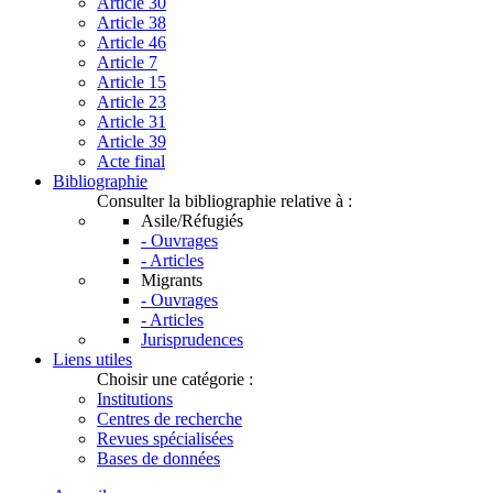
Article 30
Article 38
Article 46
Article 7
Article 15
Article 23
Article 31
Article 39
Acte final
Bibliographie
Consulter la bibliographie relative à :
Asile/Réfugiés
- Ouvrages
- Articles
Migrants
- Ouvrages
- Articles
Jurisprudences
Liens utiles
Choisir une catégorie :
Institutions
Centres de recherche
Revues spécialisées
Bases de données