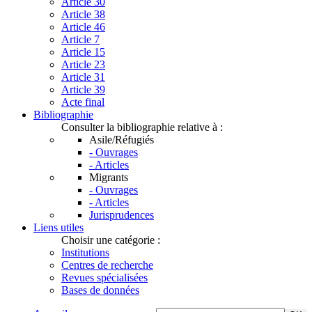
Article 30
Article 38
Article 46
Article 7
Article 15
Article 23
Article 31
Article 39
Acte final
Bibliographie
Consulter la bibliographie relative à :
Asile/Réfugiés
- Ouvrages
- Articles
Migrants
- Ouvrages
- Articles
Jurisprudences
Liens utiles
Choisir une catégorie :
Institutions
Centres de recherche
Revues spécialisées
Bases de données