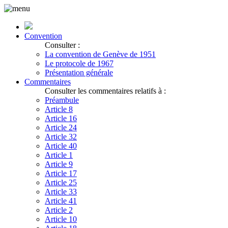
Convention
Consulter :
La convention de Genève de 1951
Le protocole de 1967
Présentation générale
Commentaires
Consulter les commentaires relatifs à :
Préambule
Article 8
Article 16
Article 24
Article 32
Article 40
Article 1
Article 9
Article 17
Article 25
Article 33
Article 41
Article 2
Article 10