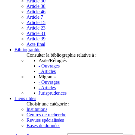
Article 30
Article 38
Article 46
Article 7
Article 15
Article 23
Article 31
Article 39
Acte final
Bibliographie
Consulter la bibliographie relative à :
Asile/Réfugiés
- Ouvrages
- Articles
Migrants
- Ouvrages
- Articles
Jurisprudences
Liens utiles
Choisir une catégorie :
Institutions
Centres de recherche
Revues spécialisées
Bases de données