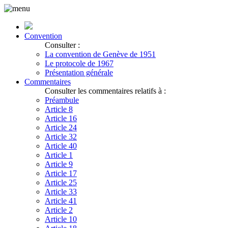
Convention
Consulter :
La convention de Genève de 1951
Le protocole de 1967
Présentation générale
Commentaires
Consulter les commentaires relatifs à :
Préambule
Article 8
Article 16
Article 24
Article 32
Article 40
Article 1
Article 9
Article 17
Article 25
Article 33
Article 41
Article 2
Article 10