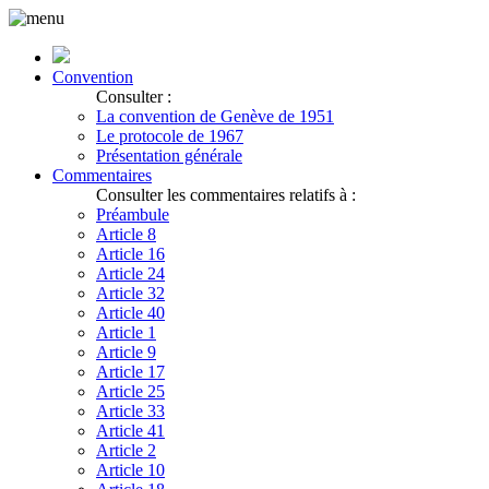
Convention
Consulter :
La convention de Genève de 1951
Le protocole de 1967
Présentation générale
Commentaires
Consulter les commentaires relatifs à :
Préambule
Article 8
Article 16
Article 24
Article 32
Article 40
Article 1
Article 9
Article 17
Article 25
Article 33
Article 41
Article 2
Article 10