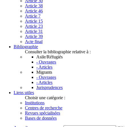
Article 30
Article 38
Article 46
Article 7
Article 15
Article 23
Article 31
Article 39
Acte final
Bibliographie
Consulter la bibliographie relative à :
Asile/Réfugiés
- Ouvrages
- Articles
Migrants
- Ouvrages
- Articles
Jurisprudences
Liens utiles
Choisir une catégorie :
Institutions
Centres de recherche
Revues spécialisées
Bases de données