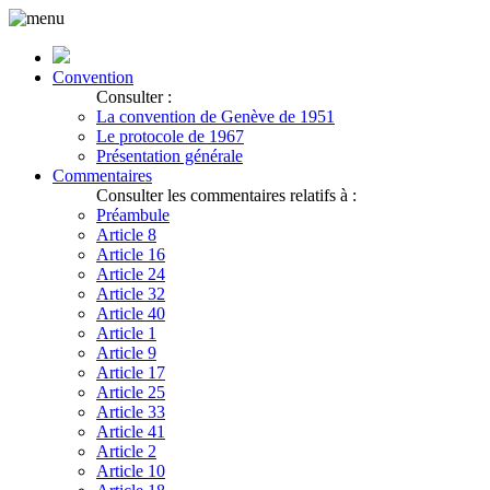
Convention
Consulter :
La convention de Genève de 1951
Le protocole de 1967
Présentation générale
Commentaires
Consulter les commentaires relatifs à :
Préambule
Article 8
Article 16
Article 24
Article 32
Article 40
Article 1
Article 9
Article 17
Article 25
Article 33
Article 41
Article 2
Article 10