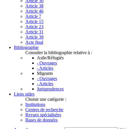
Article 30
Article 38
Article 46
Article 7
Article 15
Article 23
Article 31
Article 39
Acte final
Bibliographie
Consulter la bibliographie relative à :
Asile/Réfugiés
- Ouvrages
- Articles
Migrants
- Ouvrages
- Articles
Jurisprudences
Liens utiles
Choisir une catégorie :
Institutions
Centres de recherche
Revues spécialisées
Bases de données