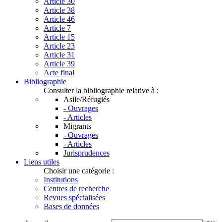
Article 30
Article 38
Article 46
Article 7
Article 15
Article 23
Article 31
Article 39
Acte final
Bibliographie
Consulter la bibliographie relative à :
Asile/Réfugiés
- Ouvrages
- Articles
Migrants
- Ouvrages
- Articles
Jurisprudences
Liens utiles
Choisir une catégorie :
Institutions
Centres de recherche
Revues spécialisées
Bases de données