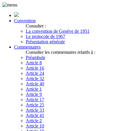
Convention
Consulter :
La convention de Genève de 1951
Le protocole de 1967
Présentation générale
Commentaires
Consulter les commentaires relatifs à :
Préambule
Article 8
Article 16
Article 24
Article 32
Article 40
Article 1
Article 9
Article 17
Article 25
Article 33
Article 41
Article 2
Article 10