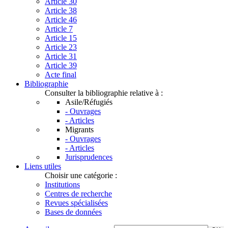
Article 30
Article 38
Article 46
Article 7
Article 15
Article 23
Article 31
Article 39
Acte final
Bibliographie
Consulter la bibliographie relative à :
Asile/Réfugiés
- Ouvrages
- Articles
Migrants
- Ouvrages
- Articles
Jurisprudences
Liens utiles
Choisir une catégorie :
Institutions
Centres de recherche
Revues spécialisées
Bases de données