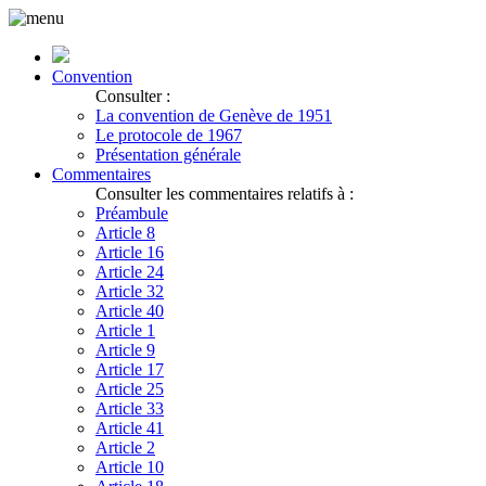
Convention
Consulter :
La convention de Genève de 1951
Le protocole de 1967
Présentation générale
Commentaires
Consulter les commentaires relatifs à :
Préambule
Article 8
Article 16
Article 24
Article 32
Article 40
Article 1
Article 9
Article 17
Article 25
Article 33
Article 41
Article 2
Article 10