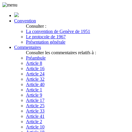
Convention
Consulter :
La convention de Genève de 1951
Le protocole de 1967
Présentation générale
Commentaires
Consulter les commentaires relatifs à :
Préambule
Article 8
Article 16
Article 24
Article 32
Article 40
Article 1
Article 9
Article 17
Article 25
Article 33
Article 41
Article 2
Article 10