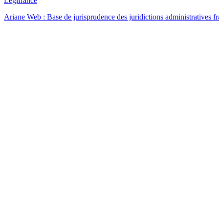
Légifrance
Ariane Web : Base de jurisprudence des juridictions administratives f