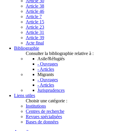
Article 30
Article 38
Article 46
Article 7
Article 15
Article 23
Article 31
Article 39
Acte final
Bibliographie
Consulter la bibliographie relative à :
Asile/Réfugiés
- Ouvrages
- Articles
Migrants
- Ouvrages
- Articles
Jurisprudences
Liens utiles
Choisir une catégorie :
Institutions
Centres de recherche
Revues spécialisées
Bases de données