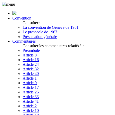
Convention
Consulter :
La convention de Genève de 1951
Le protocole de 1967
Présentation générale
Commentaires
Consulter les commentaires relatifs à :
Préambule
Article 8
Article 16
Article 24
Article 32
Article 40
Article 1
Article 9
Article 17
Article 25
Article 33
Article 41
Article 2
Article 10