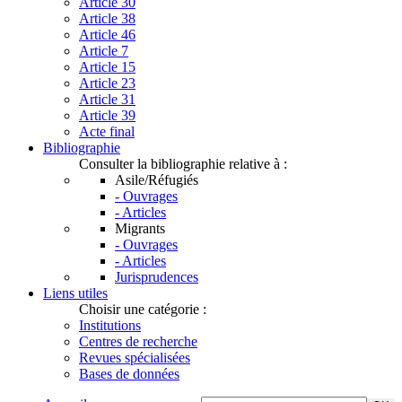
Article 30
Article 38
Article 46
Article 7
Article 15
Article 23
Article 31
Article 39
Acte final
Bibliographie
Consulter la bibliographie relative à :
Asile/Réfugiés
- Ouvrages
- Articles
Migrants
- Ouvrages
- Articles
Jurisprudences
Liens utiles
Choisir une catégorie :
Institutions
Centres de recherche
Revues spécialisées
Bases de données