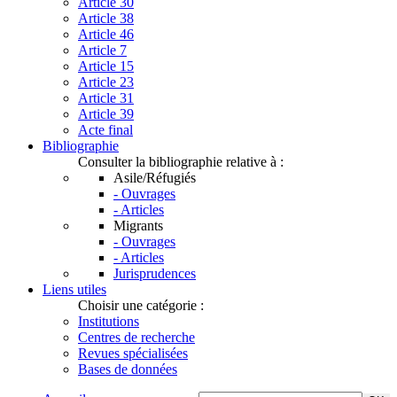
Article 30
Article 38
Article 46
Article 7
Article 15
Article 23
Article 31
Article 39
Acte final
Bibliographie
Consulter la bibliographie relative à :
Asile/Réfugiés
- Ouvrages
- Articles
Migrants
- Ouvrages
- Articles
Jurisprudences
Liens utiles
Choisir une catégorie :
Institutions
Centres de recherche
Revues spécialisées
Bases de données