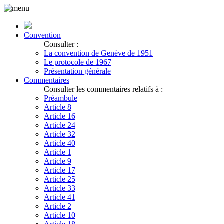
Convention
Consulter :
La convention de Genève de 1951
Le protocole de 1967
Présentation générale
Commentaires
Consulter les commentaires relatifs à :
Préambule
Article 8
Article 16
Article 24
Article 32
Article 40
Article 1
Article 9
Article 17
Article 25
Article 33
Article 41
Article 2
Article 10