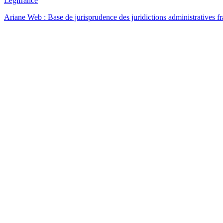
Légifrance
Ariane Web : Base de jurisprudence des juridictions administratives f