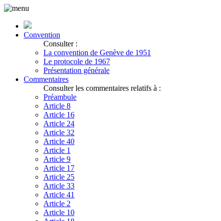
Convention
Consulter :
La convention de Genève de 1951
Le protocole de 1967
Présentation générale
Commentaires
Consulter les commentaires relatifs à :
Préambule
Article 8
Article 16
Article 24
Article 32
Article 40
Article 1
Article 9
Article 17
Article 25
Article 33
Article 41
Article 2
Article 10