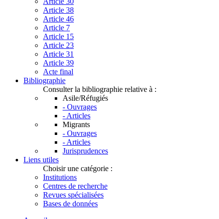
Article 30
Article 38
Article 46
Article 7
Article 15
Article 23
Article 31
Article 39
Acte final
Bibliographie
Consulter la bibliographie relative à :
Asile/Réfugiés
- Ouvrages
- Articles
Migrants
- Ouvrages
- Articles
Jurisprudences
Liens utiles
Choisir une catégorie :
Institutions
Centres de recherche
Revues spécialisées
Bases de données