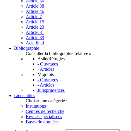
Article 30
Article 38
Article 46
Article 7
Article 15
Article 23
Article 31
Article 39
Acte final
Bibliographie
Consulter la bibliographie relative à :
Asile/Réfugiés
- Ouvrages
- Articles
Migrants
- Ouvrages
- Articles
Jurisprudences
Liens utiles
Choisir une catégorie :
Institutions
Centres de recherche
Revues spécialisées
Bases de données