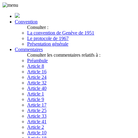
Convention
Consulter :
La convention de Genève de 1951
Le protocole de 1967
Présentation générale
Commentaires
Consulter les commentaires relatifs à :
Préambule
Article 8
Article 16
Article 24
Article 32
Article 40
Article 1
Article 9
Article 17
Article 25
Article 33
Article 41
Article 2
Article 10