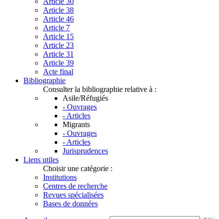
Article 30
Article 38
Article 46
Article 7
Article 15
Article 23
Article 31
Article 39
Acte final
Bibliographie
Consulter la bibliographie relative à :
Asile/Réfugiés
- Ouvrages
- Articles
Migrants
- Ouvrages
- Articles
Jurisprudences
Liens utiles
Choisir une catégorie :
Institutions
Centres de recherche
Revues spécialisées
Bases de données