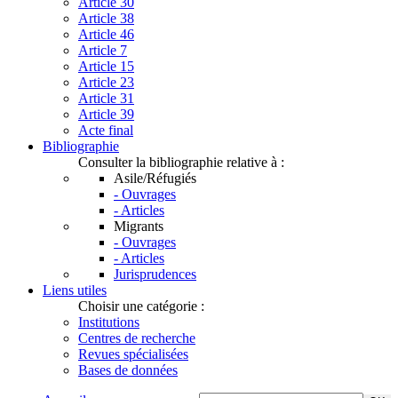
Article 30
Article 38
Article 46
Article 7
Article 15
Article 23
Article 31
Article 39
Acte final
Bibliographie
Consulter la bibliographie relative à :
Asile/Réfugiés
- Ouvrages
- Articles
Migrants
- Ouvrages
- Articles
Jurisprudences
Liens utiles
Choisir une catégorie :
Institutions
Centres de recherche
Revues spécialisées
Bases de données