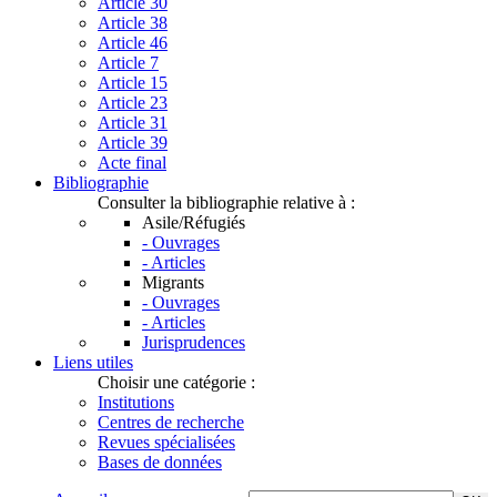
Article 30
Article 38
Article 46
Article 7
Article 15
Article 23
Article 31
Article 39
Acte final
Bibliographie
Consulter la bibliographie relative à :
Asile/Réfugiés
- Ouvrages
- Articles
Migrants
- Ouvrages
- Articles
Jurisprudences
Liens utiles
Choisir une catégorie :
Institutions
Centres de recherche
Revues spécialisées
Bases de données