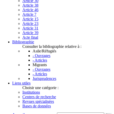
Article 30
Article 38
Article 46
Article 7
Article 15
Article 23
Article 31
Article 39
Acte final
Bibliographie
Consulter la bibliographie relative à :
Asile/Réfugiés
- Ouvrages
- Articles
Migrants
- Ouvrages
- Articles
Jurisprudences
Liens utiles
Choisir une catégorie :
Institutions
Centres de recherche
Revues spécialisées
Bases de données