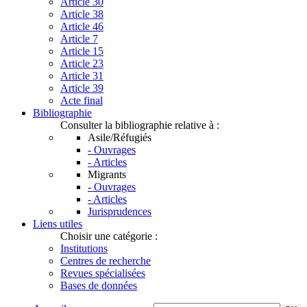
Article 30
Article 38
Article 46
Article 7
Article 15
Article 23
Article 31
Article 39
Acte final
Bibliographie
Consulter la bibliographie relative à :
Asile/Réfugiés
- Ouvrages
- Articles
Migrants
- Ouvrages
- Articles
Jurisprudences
Liens utiles
Choisir une catégorie :
Institutions
Centres de recherche
Revues spécialisées
Bases de données