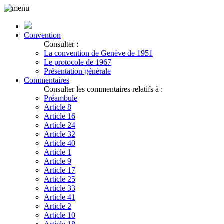
Convention
Consulter :
La convention de Genève de 1951
Le protocole de 1967
Présentation générale
Commentaires
Consulter les commentaires relatifs à :
Préambule
Article 8
Article 16
Article 24
Article 32
Article 40
Article 1
Article 9
Article 17
Article 25
Article 33
Article 41
Article 2
Article 10