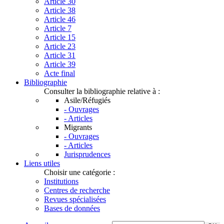
Article 30
Article 38
Article 46
Article 7
Article 15
Article 23
Article 31
Article 39
Acte final
Bibliographie
Consulter la bibliographie relative à :
Asile/Réfugiés
- Ouvrages
- Articles
Migrants
- Ouvrages
- Articles
Jurisprudences
Liens utiles
Choisir une catégorie :
Institutions
Centres de recherche
Revues spécialisées
Bases de données