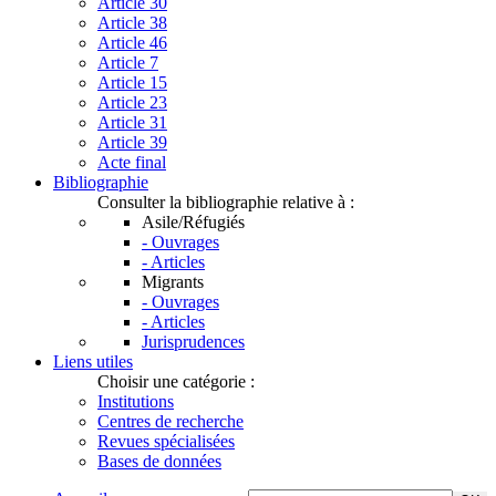
Article 30
Article 38
Article 46
Article 7
Article 15
Article 23
Article 31
Article 39
Acte final
Bibliographie
Consulter la bibliographie relative à :
Asile/Réfugiés
- Ouvrages
- Articles
Migrants
- Ouvrages
- Articles
Jurisprudences
Liens utiles
Choisir une catégorie :
Institutions
Centres de recherche
Revues spécialisées
Bases de données