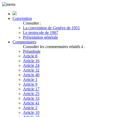
Convention
Consulter :
La convention de Genève de 1951
Le protocole de 1967
Présentation générale
Commentaires
Consulter les commentaires relatifs à :
Préambule
Article 8
Article 16
Article 24
Article 32
Article 40
Article 1
Article 9
Article 17
Article 25
Article 33
Article 41
Article 2
Article 10