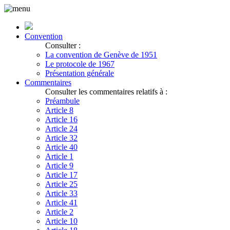
Convention
Consulter :
La convention de Genève de 1951
Le protocole de 1967
Présentation générale
Commentaires
Consulter les commentaires relatifs à :
Préambule
Article 8
Article 16
Article 24
Article 32
Article 40
Article 1
Article 9
Article 17
Article 25
Article 33
Article 41
Article 2
Article 10