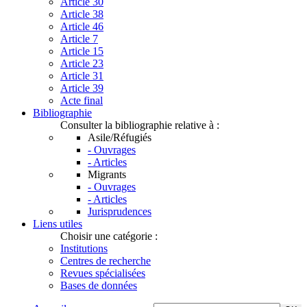
Article 30
Article 38
Article 46
Article 7
Article 15
Article 23
Article 31
Article 39
Acte final
Bibliographie
Consulter la bibliographie relative à :
Asile/Réfugiés
- Ouvrages
- Articles
Migrants
- Ouvrages
- Articles
Jurisprudences
Liens utiles
Choisir une catégorie :
Institutions
Centres de recherche
Revues spécialisées
Bases de données