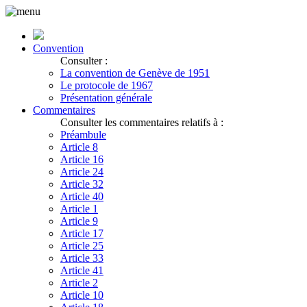
Convention
Consulter :
La convention de Genève de 1951
Le protocole de 1967
Présentation générale
Commentaires
Consulter les commentaires relatifs à :
Préambule
Article 8
Article 16
Article 24
Article 32
Article 40
Article 1
Article 9
Article 17
Article 25
Article 33
Article 41
Article 2
Article 10