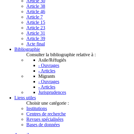
Article 30
Article 38
Article 46
Article 7
Article 15
Article 23
Article 31
Article 39
Acte final
Bibliographie
Consulter la bibliographie relative à :
Asile/Réfugiés
- Ouvrages
- Articles
Migrants
- Ouvrages
- Articles
Jurisprudences
Liens utiles
Choisir une catégorie :
Institutions
Centres de recherche
Revues spécialisées
Bases de données