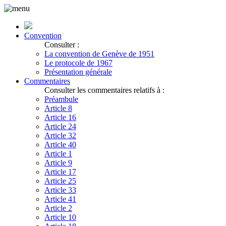
Convention
Consulter :
La convention de Genève de 1951
Le protocole de 1967
Présentation générale
Commentaires
Consulter les commentaires relatifs à :
Préambule
Article 8
Article 16
Article 24
Article 32
Article 40
Article 1
Article 9
Article 17
Article 25
Article 33
Article 41
Article 2
Article 10