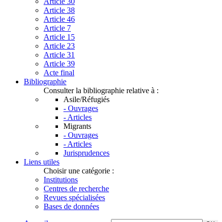
Article 30
Article 38
Article 46
Article 7
Article 15
Article 23
Article 31
Article 39
Acte final
Bibliographie
Consulter la bibliographie relative à :
Asile/Réfugiés
- Ouvrages
- Articles
Migrants
- Ouvrages
- Articles
Jurisprudences
Liens utiles
Choisir une catégorie :
Institutions
Centres de recherche
Revues spécialisées
Bases de données