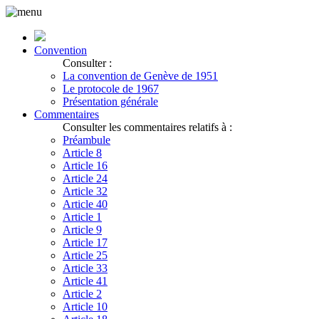
Convention
Consulter :
La convention de Genève de 1951
Le protocole de 1967
Présentation générale
Commentaires
Consulter les commentaires relatifs à :
Préambule
Article 8
Article 16
Article 24
Article 32
Article 40
Article 1
Article 9
Article 17
Article 25
Article 33
Article 41
Article 2
Article 10