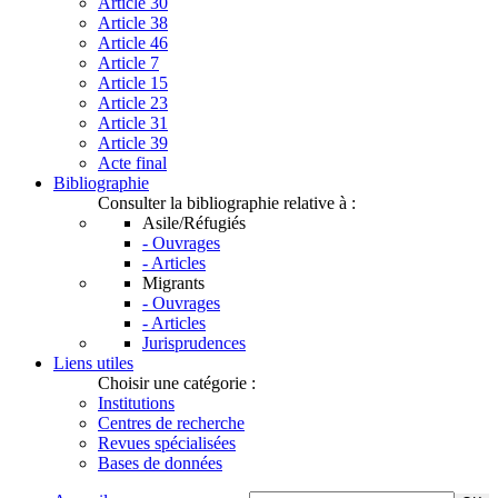
Article 30
Article 38
Article 46
Article 7
Article 15
Article 23
Article 31
Article 39
Acte final
Bibliographie
Consulter la bibliographie relative à :
Asile/Réfugiés
- Ouvrages
- Articles
Migrants
- Ouvrages
- Articles
Jurisprudences
Liens utiles
Choisir une catégorie :
Institutions
Centres de recherche
Revues spécialisées
Bases de données