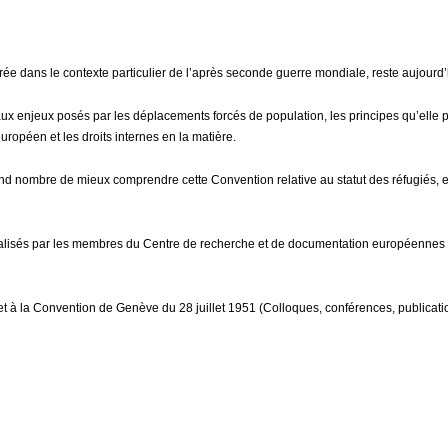
rée dans le contexte particulier de l’après seconde guerre mondiale, reste aujourd’h
x enjeux posés par les déplacements forcés de population, les principes qu’elle po
européen et les droits internes en la matière.
grand nombre de mieux comprendre cette Convention relative au statut des réfugiés,
éalisés par les membres du Centre de recherche et de documentation européennes e
és et à la Convention de Genève du 28 juillet 1951 (Colloques, conférences, publica