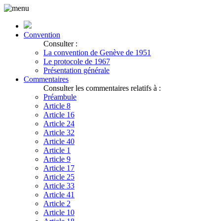
Convention
Consulter :
La convention de Genève de 1951
Le protocole de 1967
Présentation générale
Commentaires
Consulter les commentaires relatifs à :
Préambule
Article 8
Article 16
Article 24
Article 32
Article 40
Article 1
Article 9
Article 17
Article 25
Article 33
Article 41
Article 2
Article 10