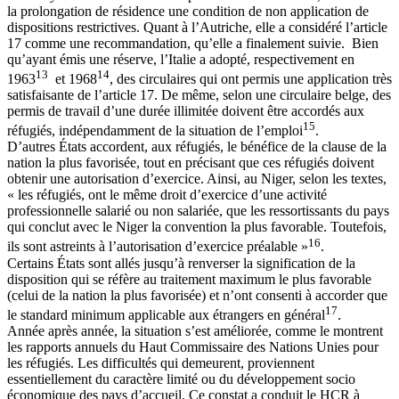
la prolongation de résidence une condition de non application de
dispositions restrictives. Quant à l’Autriche, elle a considéré l’article
17 comme une recommandation, qu’elle a finalement suivie. Bien
qu’ayant émis une réserve, l’Italie a adopté, respectivement en
13
14
1963
et 1968
, des circulaires qui ont permis une application très
satisfaisante de l’article 17. De même, selon une circulaire belge, des
permis de travail d’une durée illimitée doivent être accordés aux
15
réfugiés, indépendamment de la situation de l’emploi
.
D’autres États accordent, aux réfugiés, le bénéfice de la clause de la
nation la plus favorisée, tout en précisant que ces réfugiés doivent
obtenir une autorisation d’exercice. Ainsi, au Niger, selon les textes,
« les réfugiés, ont le même droit d’exercice d’une activité
professionnelle salarié ou non salariée, que les ressortissants du pays
qui conclut avec le Niger la convention la plus favorable. Toutefois,
16
ils sont astreints à l’autorisation d’exercice préalable »
.
Certains États sont allés jusqu’à renverser la signification de la
disposition qui se réfère au traitement maximum le plus favorable
(celui de la nation la plus favorisée) et n’ont consenti à accorder que
17
le standard minimum applicable aux étrangers en général
.
Année après année, la situation s’est améliorée, comme le montrent
les rapports annuels du Haut Commissaire des Nations Unies pour
les réfugiés. Les difficultés qui demeurent, proviennent
essentiellement du caractère limité ou du développement socio
économique des pays d’accueil. Ce constat a conduit le HCR à