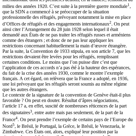
1
milieu des années 1920. C’est suite à la première guerre mondiale
,
que la SDN a commencé à se préoccuper de la situation
professionnelle des réfugiés, prévoyant notamment la mise en place
2
d’Offices de réfugiés et des engagements internationaux
. On peut
ainsi citer l’Arrangement du 28 juin 1928 selon lequel il était
demandé aux États de ne pas traiter les réfugiés russes et arméniens
comme des étrangers ; et donc de ne pas leur appliquer les
restrictions concernant habituellement la main d’œuvre étrangère.
Par la suite, la Convention de 1933 stipula, en son article 7, que les
restrictions devaient être levées pour les réfugiés, remplissant
certaines conditions. Le moins que l’on puisse dire c’est que
l’application de ces accords n’a pas été à la hauteur des espérances,
du fait de la crise des années 1930, comme le montre l’exemple
français. A cet égard, on relèvera que la France a adopté, en 1936,
une loi prévoyant que les réfugiés seront soumis au même régime
que les autres étrangers.
Le contexte de la signature de la convention de Genève était-il plus
favorable ? On peut en douter. Résultat d’âpres négociations,
l’article 17 a, en effet, suscité de nombreuses réticences de la part
3
des signataires
, entre autre mais pas seulement, de la part de la
4
France
. On peut prendre l’exemple de certains pays de l’Europe du
5
Nord
, le Brésil, le Portugal, la Grèce, le Brésil, le Venezuela, le
Zimbabwe. Ces États ont, alors, expliqué leur position par la