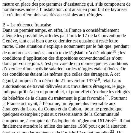
mettre en place des programmes d’assistance qui, s’ils comportent de
nombreuses aides à l’installation, ont aussi eu pour but de favoriser
la création d’emplois salariés accessibles aux réfugiés.
B – La réticence française
Dans un premier temps, en effet, la France a considérablement
atténué les possibilités offertes par l’article 17 de la Convention de
Genève, tant et si bien que ce dernier est quasiment resté lettre
morte. Cette situation s’explique notamment par le fait que, pendant
18
de nombreuses années, aucun texte législatif n’a été adopté
; les
conditions d’application des dispositions conventionnelles n’ont
donc pu voir le jour. C’est par voie de circulaires que les conditions
d’exercice d’une activité salariée par les réfugiés étaient fixées. Or
ces conditions étaient les mêmes que celles des étrangers. A cet
19
égard, à propos d’un décret du 21 novembre 1975
, relatif aux
autorisations de travail délivrées aux travailleurs étrangers, le juge
indiqua qu’il n’a eu ni pour objet, ni pour effet d’exclure les réfugiés
20
du bénéfice de la clause du traitement le plus favorable
. Pourtant
la France octroyait, à l’époque, un régime plus favorable aux
étrangers du Laos, du Congo et du Gabon, pour ne prendre que
quelques exemples ; puis aux ressortissants de la Communauté
21
européenne, à compter de l’adoption du règlement 1612/68
. Il faut
finalement attendre le milieu des années 1980 pour que la situation
22
évolue, et que les exigences de l’article 17 soient remplies
. Un