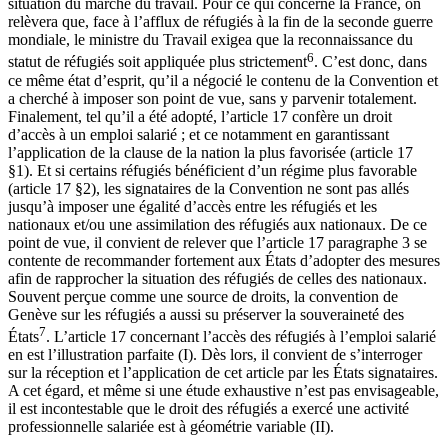
situation du marché du travail. Pour ce qui concerne la France, on
relèvera que, face à l’afflux de réfugiés à la fin de la seconde guerre
mondiale, le ministre du Travail exigea que la reconnaissance du
6
statut de réfugiés soit appliquée plus strictement
. C’est donc, dans
ce même état d’esprit, qu’il a négocié le contenu de la Convention et
a cherché à imposer son point de vue, sans y parvenir totalement.
Finalement, tel qu’il a été adopté, l’article 17 confère un droit
d’accès à un emploi salarié ; et ce notamment en garantissant
l’application de la clause de la nation la plus favorisée (article 17
§1). Et si certains réfugiés bénéficient d’un régime plus favorable
(article 17 §2), les signataires de la Convention ne sont pas allés
jusqu’à imposer une égalité d’accès entre les réfugiés et les
nationaux et/ou une assimilation des réfugiés aux nationaux. De ce
point de vue, il convient de relever que l’article 17 paragraphe 3 se
contente de recommander fortement aux États d’adopter des mesures
afin de rapprocher la situation des réfugiés de celles des nationaux.
Souvent perçue comme une source de droits, la convention de
Genève sur les réfugiés a aussi su préserver la souveraineté des
7
États
. L’article 17 concernant l’accès des réfugiés à l’emploi salarié
en est l’illustration parfaite (I). Dès lors, il convient de s’interroger
sur la réception et l’application de cet article par les États signataires.
A cet égard, et même si une étude exhaustive n’est pas envisageable,
il est incontestable que le droit des réfugiés a exercé une activité
professionnelle salariée est à géométrie variable (II).