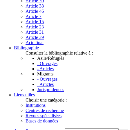
Article 30
Article 38
Article 46
Article 7
Article 15
Article 23
Article 31
Article 39
Acte final
Bibliographie
Consulter la bibliographie relative à :
Asile/Réfugiés
- Ouvrages
- Articles
Migrants
- Ouvrages
- Articles
Jurisprudences
Liens utiles
Choisir une catégorie :
Institutions
Centres de recherche
Revues spécialisées
Bases de données