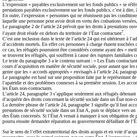
L’expression « payables exclusivement sur les fonds publics » se réfère
prestations payables exclusivement sur les fonds publics, c’est à dire, 
En outre, l’expression « personnes qui ne réunissent pas les condition
laquelle une personne peut avoir droit en vertu des cotisations versées
Le paragraphe 2 de l’article 24 prévoit que les droits à prestations ouv
7
l’ayant droit réside en dehors du territoire de l’État contractant
.
C’est une inclusion dans le texte de l’article 24 qui est ultérieure à 
d’accidents mortels. En effet ces personnes à charge étaient touchées 
ce cas, les réfugiés pourraient être considérés comme ayant des « meilleu
se trouvent les réfugiés, qui souffrent à cause des ruptures familiale
Le texte du paragraphe 3 a le contenu suivant : « Les États contractan
cours d’acquisition en matière de sécurité sociale, pour autant que le
genre que les « accords appropriés » envisagés à l’article 24, paragraph
Le paragraphe est basé sur une proposition faite par le représentant de
l’apatridie et des problèmes connexes à sa première session. Les accord
les États non-contractants.
L’article 24, paragraphe 3 s’applique seulement aux réfugiés détenant 
d’acquérir des droits concernant la sécurité sociale dans un État non-co
La dernière phrase de l’article 24, paragraphe 3 signifie qu’il faut acc
prestations de sécurité sociale dans un État A, puis se déplace vers un É
des États concernés. Si l’État A venait à manquer à son obligation de 
pourra ensuite demander réparation au gouvernement défaillant de l’Ét
Sur le sens de l’effet extraterritorial des droits acquis et en voie d’acq