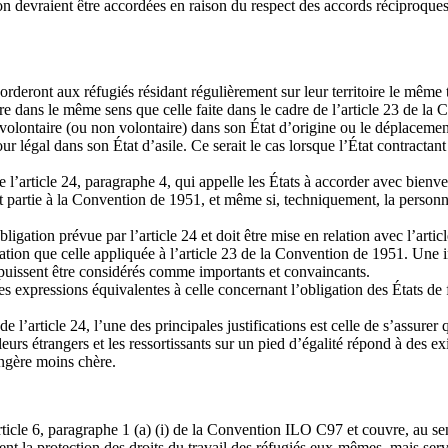
 devraient être accordées en raison du respect des accords réciproques c
ccorderont aux réfugiés résidant régulièrement sur leur territoire le mêm
faire dans le même sens que celle faite dans le cadre de l’article 23 de l
r volontaire (ou non volontaire) dans son État d’origine ou le déplacement
our légal dans son État d’asile. Ce serait le cas lorsque l’État contracta
de l’article 24, paragraphe 4, qui appelle les États à accorder avec bienv
tat partie à la Convention de 1951, et même si, techniquement, la perso
obligation prévue par l’article 24 et doit être mise en relation avec l’a
étation que celle appliquée à l’article 23 de la Convention de 1951. Une 
t puissent être considérés comme importants et convaincants.
expressions équivalentes à celle concernant l’obligation des États de f
e l’article 24, l’une des principales justifications est celle de s’assurer 
lleurs étrangers et les ressortissants sur un pied d’égalité répond à des ex
ngère moins chère.
article 6, paragraphe 1 (a) (i) de la Convention ILO C97 et couvre, au sen
ent la protection des droits du travail des réfugiés eux-mêmes, mais ser