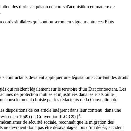
intien des droits acquis ou en cours d'acquisition en matière de
.
accords similaires qui sont ou seront en vigueur entre ces Etats
ts contractants devaient appliquer une législation accordant des droits
és qui résident légalement sur le territoire d’un État contractant. Les
unes de protection inutiles et injustifiées dans les États où le
gique consciemment choisie par les rédacteurs de la Convention de
les dispositions de cet article intègrent dans leur contenu, dans une
3
s (révisée en 1949) (la Convention ILO C97)
.
s mécanismes de sécurité sociale, reconnaît que la migration des
ants ne devraient donc pas être désavantagés lors d’un décès, accident