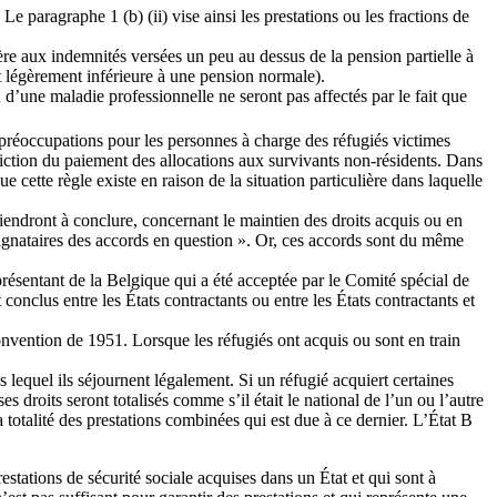
e paragraphe 1 (b) (ii) vise ainsi les prestations ou les fractions de
ère aux indemnités versées un peu au dessus de la pension partielle à
nt légèrement inférieure à une pension normale).
u d’une maladie professionnelle ne seront pas affectés par le fait que
s préoccupations pour les personnes à charge des réfugiés victimes
diction du paiement des allocations aux survivants non-résidents. Dans
e cette règle existe en raison de la situation particulière dans laquelle
viendront à conclure, concernant le maintien des droits acquis ou en
 signataires des accords en question ». Or, ces accords sont du même
eprésentant de la Belgique qui a été acceptée par le Comité spécial de
onclus entre les États contractants ou entre les États contractants et
onvention de 1951. Lorsque les réfugiés ont acquis ou sont en train
s lequel ils séjournent légalement. Si un réfugié acquiert certaines
es droits seront totalisés comme s’il était le national de l’un ou l’autre
totalité des prestations combinées qui est due à ce dernier. L’État B
prestations de sécurité sociale acquises dans un État et qui sont à