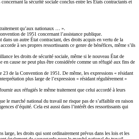
oncernant la sécurité sociale conclus entre les États contractants et
e traitement qu’aux nationaux … ».
a Convention de 1951 concernant l’assistance publique.
 dans un autre État contractant, des droits acquis en vertu de la
nt accorde à ses propres ressortissants ce genre de bénéfices, même s’ils
eillance les droits de sécurité sociale, même si le nouveau État de
nne en cause ne peut plus être considérée comme un réfugié aux fins de
rticle 23 de la Convention de 1951. De même, les expressions « résidant
interprétation plus large de l’expression « résidant régulièrement »
ournir aux réfugiés le même traitement que celui accordé à leurs
que le marché national du travail ne risque pas de s’affaiblir en raison
igences d’équité. Cela est aussi dans l’intérêt des ressortissants qui
s large, les droits qui sont ordinairement prévus dans les lois et les
vent également de sauvegarde pour le marché national du travail.