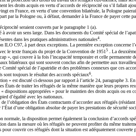
nt les droits acquis en vertu d’accords de réciprocité ou s’il fallait ajo
ingt en France, en vertu d’une convention bilatérale, la Pologne paierait
sa part par la Pologne ou, à défaut, demander à la France de payer cette p
éciprocité seraient couverts par le paragraphe 1 (a).
iné à avoir un sens large. Dans les documents du Comité spécial de l’apa
4
sentes dans les pratiques administratives nationales
.
on ILO C97, à part deux exceptions. La première exception concerne l’ex
5
vec le texte français du projet de la Convention de 1951
. La deuxième 
ap », qui couvre à la fois l’incapacité temporaire et celle permanente de
onaux bilatéraux qui sont souvent conclus afin de permettre aux travaille
le Comité spécial de l’apatridie et des problèmes connexes que ces accor
6
ils sont toujours le résultat des accords spéciaux
.
tion » est discuté ci-dessous par rapport à l’article 24, paragraphe 3. E
s États de traiter les réfugiés de la même manière que leurs propres ress
s « dispositions appropriées » pour le maintien des droits acquis ou en co
n pied d’égalité avec les nationaux.
n de l’obligation des États contractants d’accorder aux réfugiés (résidant
r l’État d’une obligation absolue de payer les prestations de sécurité so
n normale, la disposition permet également la conclusion d’accords spéc
tation dans la mesure où les réfugiés ne peuvent profiter du même traiteme
es pour couvrir ces réfugiés dont la situation est adéquatement couverte p