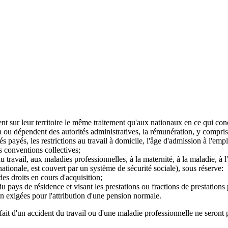
nt sur leur territoire le même traitement qu'aux nationaux en ce qui con
 ou dépendent des autorités administratives, la rémunération, y compris le
 payés, les restrictions au travail à domicile, l'âge d'admission à l'emplo
s conventions collectives;
du travail, aux maladies professionnelles, à la maternité, à la maladie, à 
nationale, est couvert par un système de sécurité sociale), sous réserve:
es droits en cours d'acquisition;
e du pays de résidence et visant les prestations ou fractions de prestation
on exigées pour l'attribution d'une pension normale.
ait d'un accident du travail ou d'une maladie professionnelle ne seront pa