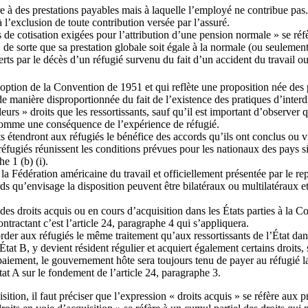
 à des prestations payables mais à laquelle l’employé ne contribue pas. L
à l’exclusion de toute contribution versée par l’assuré.
s de cotisation exigées pour l’attribution d’une pension normale » se réf
, de sorte que sa prestation globale soit égale à la normale (ou seuleme
erts par le décès d’un réfugié survenu du fait d’un accident du travail o
l’adoption de la Convention de 1951 et qui reflète une proposition née de
de manière disproportionnée du fait de l’existence des pratiques d’inter
rs » droits que les ressortissants, sauf qu’il est important d’observer qu
s comme une conséquence de l’expérience de réfugié.
ts étendront aux réfugiés le bénéfice des accords qu’ils ont conclus ou 
s réfugiés réunissent les conditions prévues pour les nationaux des pays
e 1 (b) (i).
 la Fédération américaine du travail et officiellement présentée par le r
s qu’envisage la disposition peuvent être bilatéraux ou multilatéraux et c
des droits acquis ou en cours d’acquisition dans les États parties à la C
ntractant c’est l’article 24, paragraphe 4 qui s’appliquera.
order aux réfugiés le même traitement qu’aux ressortissants de l’État dan
tat B, y devient résident régulier et acquiert également certains droits, s
paiement, le gouvernement hôte sera toujours tenu de payer au réfugié la 
at A sur le fondement de l’article 24, paragraphe 3.
uisition, il faut préciser que l’expression « droits acquis » se réfère aux 