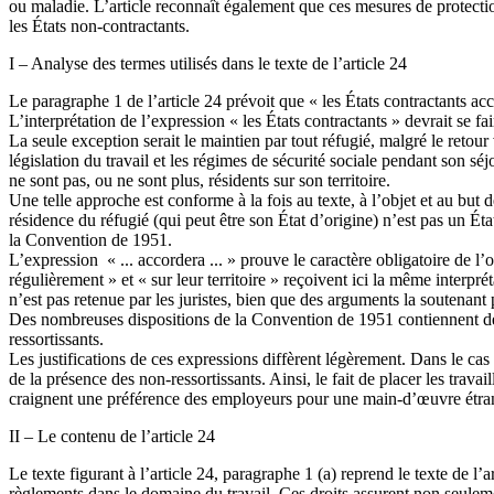
ou maladie. L’article reconnaît également que ces mesures de protection
les États non-contractants.
I – Analyse des termes utilisés dans le texte de l’article 24
Le paragraphe 1 de l’article 24 prévoit que « les États contractants a
L’interprétation de l’expression « les États contractants » devrait se 
La seule exception serait le maintien par tout réfugié, malgré le retou
législation du travail et les régimes de sécurité sociale pendant son séj
ne sont pas, ou ne sont plus, résidents sur son territoire.
Une telle approche est conforme à la fois au texte, à l’objet et au but 
résidence du réfugié (qui peut être son État d’origine) n’est pas un É
la Convention de 1951.
L’expression « ... accordera ... » prouve le caractère obligatoire de l’
régulièrement » et « sur leur territoire » reçoivent ici la même interpr
n’est pas retenue par les juristes, bien que des arguments la soutenan
Des nombreuses dispositions de la Convention de 1951 contiennent des 
ressortissants.
Les justifications de ces expressions diffèrent légèrement. Dans le cas d
de la présence des non-ressortissants. Ainsi, le fait de placer les travai
craignent une préférence des employeurs pour une main-d’œuvre étra
II – Le contenu de l’article 24
Le texte figurant à l’article 24, paragraphe 1 (a) reprend le texte de l’
règlements dans le domaine du travail. Ces droits assurent non seulem