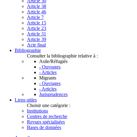
Article 30
Article 38
Article 46
Article 7
Article 15
Article 23
Article 31
Article 39
Acte final
Bibliographie
Consulter la bibliographie relative à :
Asile/Réfugiés
- Ouvrages
- Articles
Migrants
- Ouvrages
- Articles
Jurisprudences
Liens utiles
Choisir une catégorie :
Institutions
Centres de recherche
Revues spécialisées
Bases de données