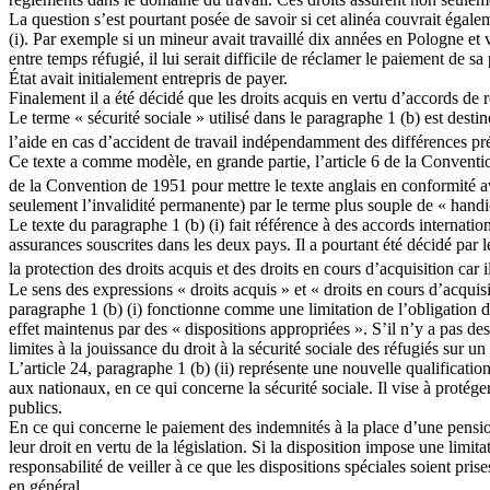
La question s’est pourtant posée de savoir si cet alinéa couvrait égaleme
(i). Par exemple si un mineur avait travaillé dix années en Pologne et v
entre temps réfugié, il lui serait difficile de réclamer le paiement de 
État avait initialement entrepris de payer.
Finalement il a été décidé que les droits acquis en vertu d’accords de r
Le terme « sécurité sociale » utilisé dans le paragraphe 1 (b) est dest
l’aide en cas d’accident de travail indépendamment des différences pré
Ce texte a comme modèle, en grande partie, l’article 6 de la Conventi
de la Convention de 1951 pour mettre le texte anglais en conformité a
seulement l’invalidité permanente) par le terme plus souple de « handic
Le texte du paragraphe 1 (b) (i) fait référence à des accords internati
assurances souscrites dans les deux pays. Il a pourtant été décidé par 
la protection des droits acquis et des droits en cours d’acquisition car 
Le sens des expressions « droits acquis » et « droits en cours d’acquisi
paragraphe 1 (b) (i) fonctionne comme une limitation de l’obligation de
effet maintenus par des « dispositions appropriées ». S’il n’y a pas de
limites à la jouissance du droit à la sécurité sociale des réfugiés sur u
L’article 24, paragraphe 1 (b) (ii) représente une nouvelle qualificatio
aux nationaux, en ce qui concerne la sécurité sociale. Il vise à protége
publics.
En ce qui concerne le paiement des indemnités à la place d’une pensio
leur droit en vertu de la législation. Si la disposition impose une limi
responsabilité de veiller à ce que les dispositions spéciales soient pris
en général.