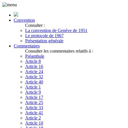
Convention
Consulter :
La convention de Genève de 1951
Le protocole de 1967
Présentation générale
Commentaires
Consulter les commentaires relatifs à :
Préambule
Article 8
Article 16
Article 24
Article 32
Article 40
Article 1
Article 9
Article 17
Article 25
Article 33
Article 41
Article 2
Article 10