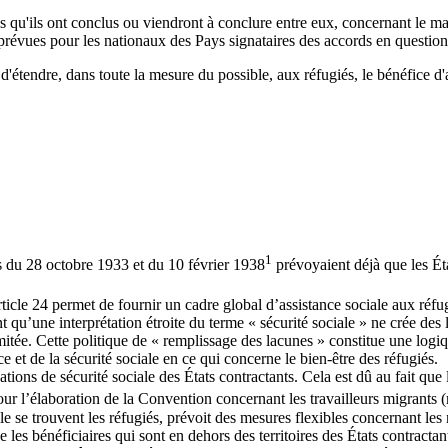
s qu'ils ont conclus ou viendront à conclure entre eux, concernant le ma
s prévues pour les nationaux des Pays signataires des accords en question
d'étendre, dans toute la mesure du possible, aux réfugiés, le bénéfice d'
1
s du 28 octobre 1933 et du 10 février 1938
prévoyaient déjà que les Éta
icle 24 permet de fournir un cadre global d’assistance sociale aux réfugi
u’une interprétation étroite du terme « sécurité sociale » ne crée des lac
imitée. Cette politique de « remplissage des lacunes » constitue une lo
e et de la sécurité sociale en ce qui concerne le bien-être des réfugiés.
tions de sécurité sociale des États contractants. Cela est dû au fait que 
our l’élaboration de la Convention concernant les travailleurs migrant
lle se trouvent les réfugiés, prévoit des mesures flexibles concernant le
e les bénéficiaires qui sont en dehors des territoires des États contract