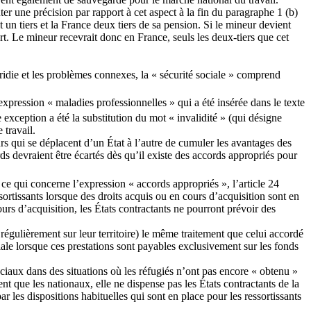
uter une précision par rapport à cet aspect à la fin du paragraphe 1 (b)
 un tiers et la France deux tiers de sa pension. Si le mineur devient
art. Le mineur recevrait donc en France, seuls les deux-tiers que cet
tridie et les problèmes connexes, la « sécurité sociale » comprend
pression « maladies professionnelles » qui a été insérée dans le texte
exception a été la substitution du mot « invalidité » (qui désigne
 travail.
urs qui se déplacent d’un État à l’autre de cumuler les avantages des
ds devraient être écartés dès qu’il existe des accords appropriés pour
n ce qui concerne l’expression « accords appropriés », l’article 24
ortissants lorsque des droits acquis ou en cours d’acquisition sont en
urs d’acquisition, les États contractants ne pourront prévoir des
 régulièrement sur leur territoire) le même traitement que celui accordé
ciale lorsque ces prestations sont payables exclusivement sur les fonds
iaux dans des situations où les réfugiés n’ont pas encore « obtenu »
nt que les nationaux, elle ne dispense pas les États contractants de la
ar les dispositions habituelles qui sont en place pour les ressortissants