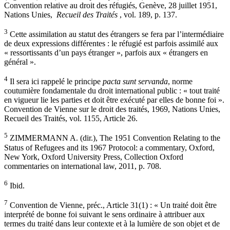
Convention relative au droit des réfugiés, Genève, 28 juillet 1951,
Nations Unies,
Recueil des Traités
, vol. 189, p. 137.
3
Cette assimilation au statut des étrangers se fera par l’intermédiaire
de deux expressions différentes : le réfugié est parfois assimilé aux
« ressortissants d’un pays étranger », parfois aux « étrangers en
général ».
4
Il sera ici rappelé le principe
pacta sunt servanda
, norme
coutumière fondamentale du droit international public : « tout traité
en vigueur lie les parties et doit être exécuté par elles de bonne foi ».
Convention de Vienne sur le droit des traités, 1969, Nations Unies,
Recueil des Traités, vol. 1155, Article 26.
5
ZIMMERMANN A. (dir.), The 1951 Convention Relating to the
Status of Refugees and its 1967 Protocol: a commentary, Oxford,
New York, Oxford University Press, Collection Oxford
commentaries on international law, 2011, p. 708.
6
Ibid.
7
Convention de Vienne, préc., Article 31(1) : « Un traité doit être
interprété de bonne foi suivant le sens ordinaire à attribuer aux
termes du traité dans leur contexte et à la lumière de son objet et de