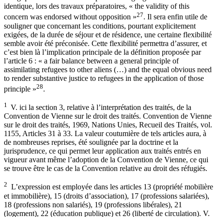
identique, lors des travaux préparatoires, « the validity of this
27
concern was endorsed without opposition »
. Il sera enfin utile de
souligner que concernant les conditions, pourtant explicitement
exigées, de la durée de séjour et de résidence, une certaine flexibilité
semble avoir été préconisée. Cette flexibilité permettra d’assurer, et
c’est bien là l’implication principale de la définition proposée par
l’article 6 : « a fair balance between a general principle of
assimilating refugees to other aliens (…) and the equal obvious need
to render substantive justice to refugees in the application of those
28
principle »
.
1
V. ici la section 3, relative à l’interprétation des traités, de la
Convention de Vienne sur le droit des traités. Convention de Vienne
sur le droit des traités, 1969, Nations Unies, Recueil des Traités, vol.
1155, Articles 31 à 33. La valeur coutumière de tels articles aura, à
de nombreuses reprises, été soulignée par la doctrine et la
jurisprudence, ce qui permet leur application aux traités entrés en
vigueur avant même l’adoption de la Convention de Vienne, ce qui
se trouve être le cas de la Convention relative au droit des réfugiés.
2
L’expression est employée dans les articles 13 (propriété mobilière
et immobilière), 15 (droits d’association), 17 (professions salariées),
18 (professions non salariés), 19 (professions libérales), 21
(logement), 22 (éducation publique) et 26 (liberté de circulation). V.