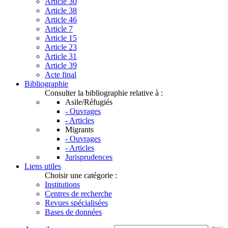
Article 30
Article 38
Article 46
Article 7
Article 15
Article 23
Article 31
Article 39
Acte final
Bibliographie
Consulter la bibliographie relative à :
Asile/Réfugiés
- Ouvrages
- Articles
Migrants
- Ouvrages
- Articles
Jurisprudences
Liens utiles
Choisir une catégorie :
Institutions
Centres de recherche
Revues spécialisées
Bases de données