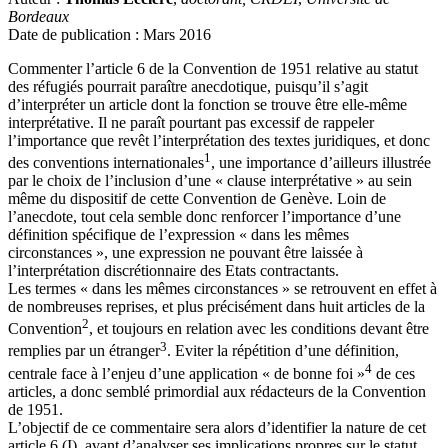
Bordeaux
Date de publication : Mars 2016
Commenter l’article 6 de la Convention de 1951 relative au statut
des réfugiés pourrait paraître anecdotique, puisqu’il s’agit
d’interpréter un article dont la fonction se trouve être elle-même
interprétative. Il ne paraît pourtant pas excessif de rappeler
l’importance que revêt l’interprétation des textes juridiques, et donc
1
des conventions internationales
, une importance d’ailleurs illustrée
par le choix de l’inclusion d’une « clause interprétative » au sein
même du dispositif de cette Convention de Genève. Loin de
l’anecdote, tout cela semble donc renforcer l’importance d’une
définition spécifique de l’expression « dans les mêmes
circonstances », une expression ne pouvant être laissée à
l’interprétation discrétionnaire des Etats contractants.
Les termes « dans les mêmes circonstances » se retrouvent en effet à
de nombreuses reprises, et plus précisément dans huit articles de la
2
Convention
, et toujours en relation avec les conditions devant être
3
remplies par un étranger
. Eviter la répétition d’une définition,
4
centrale face à l’enjeu d’une application « de bonne foi »
de ces
articles, a donc semblé primordial aux rédacteurs de la Convention
de 1951.
L’objectif de ce commentaire sera alors d’identifier la nature de cet
article 6 (I), avant d’analyser ses implications propres sur le statut