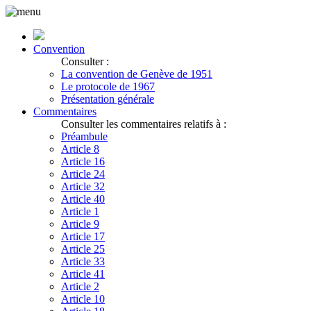
Convention
Consulter :
La convention de Genève de 1951
Le protocole de 1967
Présentation générale
Commentaires
Consulter les commentaires relatifs à :
Préambule
Article 8
Article 16
Article 24
Article 32
Article 40
Article 1
Article 9
Article 17
Article 25
Article 33
Article 41
Article 2
Article 10