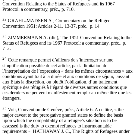
Convention Relating to the Status of Refugees and its 1967
Protocol: a commentary, préc., p. 710.
22
GRAHL-MADSEN A., Commentary on the Refugee
Convention 1951: Articles 2-11, 13-37, préc., p. 14.
23
ZIMMERMANN A. (dir.), The 1951 Convention Relating to the
Status of Refugees and its 1967 Protocol: a commentary, préc., p.
712.
24
Cette remarque permet d’ailleurs de s’interroger sur une
simplification possible de cet article, par la limitation de
l’interprétation de l’expression « dans les mêmes circonstances » aux
conditions ayant trait à la durée et aux conditions de séjour, laissant
aux Etats la discrétion, ou plutôt l’obligation, d’un traitement
spécifique des réfugiés à l’égard de diverses autres conditions que
ces derniers ne peuvent manifestement remplir au même titre que les
étrangers.
25
Voir, Convention de Genève, préc., Article 6. A ce titre, « the
major caveat to the prerogative granted states to define the basis
upon which the compatibility of a refugee’s situation is to be
assessed is the duty to exempt refugees to insurmountable
requirements ». HATHAWAY J. C., The Rights of Refugees under