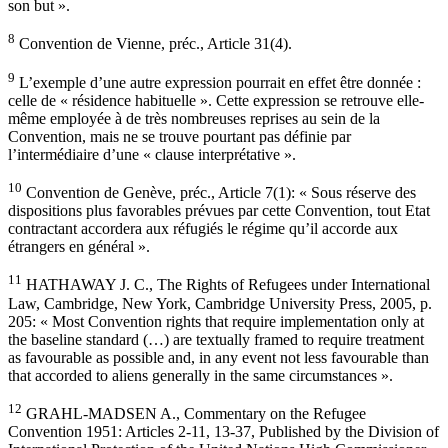
son but ».
8
Convention de Vienne, préc., Article 31(4).
9
L’exemple d’une autre expression pourrait en effet être donnée :
celle de « résidence habituelle ». Cette expression se retrouve elle-
même employée à de très nombreuses reprises au sein de la
Convention, mais ne se trouve pourtant pas définie par
l’intermédiaire d’une « clause interprétative ».
10
Convention de Genève, préc., Article 7(1): « Sous réserve des
dispositions plus favorables prévues par cette Convention, tout Etat
contractant accordera aux réfugiés le régime qu’il accorde aux
étrangers en général ».
11
HATHAWAY J. C., The Rights of Refugees under International
Law, Cambridge, New York, Cambridge University Press, 2005, p.
205: « Most Convention rights that require implementation only at
the baseline standard (…) are textually framed to require treatment
as favourable as possible and, in any event not less favourable than
that accorded to aliens generally in the same circumstances ».
12
GRAHL-MADSEN A., Commentary on the Refugee
Convention 1951: Articles 2-11, 13-37, Published by the Division of