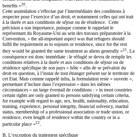
20
benefits »
.
Cette assimilation s’effectue par l’intermédiaire des conditions à
respecter pour l’exercice d’un droit, et notamment celles qui ont trait
à la durée et aux conditions de séjour ou de résidence. Cette
précision a son importance, puisque comme le rappelait le
représentant du Royaume-Uni au sein des travaux préparatoire à la
Convention, « the all-important aspect was that refugees should
fulfil the requirement as to sojourn or residence, since for the rest
21
they would be granted the same treatment as aliens generally »
. La
conséquence est donc immédiate : le réfugié se devra de remplir les
conditions relatives à la durée et aux conditions de séjour ou de
résidence spécifique de son pays « hôte » afin de se prévaloir du
droit en question, à l’instar de tout étranger présent sur le territoire de
cet Etat. Mais comme rappelé infra, la formulation reste « ouverte »,
permettant d’inclure dans l’expression « dans les mêmes
circonstances » un large éventail de conditions : « in most countries
certain rights are only granted to persons satisfying certain criteria,
for example with regard to age, sex, health, nationality, education,
training, experience, personal integrity, financial solvency, marital
status, membership of a professional association or trade union, or
residence, even length of residence within the country or in a
22
particular place »
.
B. L’exception du traitement spécifique