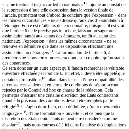
12
« same treatment (as) accorded to nationals »
, ajouté au constat de
la suppression d’une telle expression dans la version finale de
l’article, permettent tout d’abord de conclure que l’expression « dans
les mêmes circonstances » ne s’adresse qu’aux cas d’assimilation à
l’étranger. Force est d’ailleurs de le reconnaître, puisque s’il est vrai
que l’article 6 ne le précise pas lui même, laissant présager une
assimilation tantôt aux statuts des étrangers, tantôt au statut des
nationaux, l’expression « dans les mêmes circonstances » ne se
retrouve en définitive que dans les dispositions effectuant une
13
assimilation aux étrangers
. La formulation de l’article 6, à
première vue « ouverte », ne restera donc, sur ce point, qu’au statut
des apparences.
Ce sera donc sur un autre aspect qu’il faudra rechercher la véritable
ouverture effectuée par l’article 6. En effet, il devra être rappelé que
14
certaines propositions
, allant dans le sens d’une compatibilité des
circonstances seulement en terme de conditions de séjour, seront
rejetées par le Comité Ad hoc en charge de la rédaction. Cela
permettra d’assurer une certaine discrétion des Etats contractants
quant à la précision des conditions devant être remplies par le
15.
réfugié
Il s’agira donc bien, et en définitive, d’un « open-ended
16
language »
, d’une formulation « ouverte », et ce bien que la
discrétion des Etats contractants ne peut être considérée comme
17
absolue
, mais nous entrons déjà ici dans l’analyse des implications