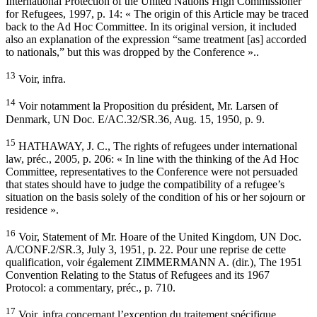
International Protection of the United Nations High Commissioner
for Refugees, 1997, p. 14: « The origin of this Article may be traced
back to the Ad Hoc Committee. In its original version, it included
also an explanation of the expression “same treatment [as] accorded
to nationals,” but this was dropped by the Conference »..
13
Voir, infra.
14
Voir notamment la Proposition du président, Mr. Larsen of
Denmark, UN Doc. E/AC.32/SR.36, Aug. 15, 1950, p. 9.
15
HATHAWAY, J. C., The rights of refugees under international
law, préc., 2005, p. 206: « In line with the thinking of the Ad Hoc
Committee, representatives to the Conference were not persuaded
that states should have to judge the compatibility of a refugee’s
situation on the basis solely of the condition of his or her sojourn or
residence ».
16
Voir, Statement of Mr. Hoare of the United Kingdom, UN Doc.
A/CONF.2/SR.3, July 3, 1951, p. 22. Pour une reprise de cette
qualification, voir également ZIMMERMANN A. (dir.), The 1951
Convention Relating to the Status of Refugees and its 1967
Protocol: a commentary, préc., p. 710.
17
Voir, infra concernant l’exception du traitement spécifique.