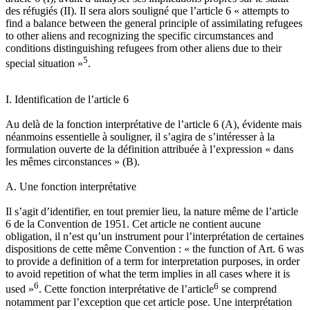
des réfugiés (II). Il sera alors souligné que l’article 6 « attempts to
find a balance between the general principle of assimilating refugees
to other aliens and recognizing the specific circumstances and
conditions distinguishing refugees from other aliens due to their
5
special situation »
.
I. Identification de l’article 6
Au delà de la fonction interprétative de l’article 6 (A), évidente mais
néanmoins essentielle à souligner, il s’agira de s’intéresser à la
formulation ouverte de la définition attribuée à l’expression « dans
les mêmes circonstances » (B).
A. Une fonction interprétative
Il s’agit d’identifier, en tout premier lieu, la nature même de l’article
6 de la Convention de 1951. Cet article ne contient aucune
obligation, il n’est qu’un instrument pour l’interprétation de certaines
dispositions de cette même Convention : « the function of Art. 6 was
to provide a definition of a term for interpretation purposes, in order
to avoid repetition of what the term implies in all cases where it is
6
6
used »
. Cette fonction interprétative de l’article
se comprend
notamment par l’exception que cet article pose. Une interprétation