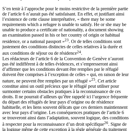
S’en tenir à l’approche pour le moins restrictive de la première partie
de l’article 6 n’aurait pas été satisfaisant. En effet, et justifiant ainsi
l’existence de cette clause interprétative, « there may be some
requirements which a refugee is unable to satisfy. He or she may be
unable to produce a certificate of nationality, a document showing
an examination passed in his or her country of origin or habitual
23
residence, or a national passport »
. Or de telles conditions sont
justement des conditions distinctes de celles relatives à la durée et
24
aux conditions de séjour ou de résidence
.
Les rédacteurs de l’article 6 de la Convention de Genève n’auront
pas été indifférent à de telles évidences, et s’empresseront ainsi
d’affirmer que les conditions devant être remplies par le réfugié
doivent être comprises à l’exception de celles « qui, en raison de leur
25
nature, ne peuvent être remplies par un réfugié »
. Cet article
constitue ainsi un outil précieux que le réfugié peut utiliser pour
surmonter certains obstacles pratiques à la reconnaissance de ces
droits. Il ne pourrait d’ailleurs qu’être rappelé ici l’urgence fréquente
du départ des réfugiés de leur pays d’origine ou de résidence
habituelle, et les liens souvent délicats que ces derniers maintiennent
avec leur pays d’origine. Les conséquences pratiques de l’article 6
se trouveront ainsi dans l’adaptation, souvent logique, des conditions
26
à respecter pour la reconnaissance d’un droit spécifique
. Signe de
la logique même de cette exception à la règle générale du traitement