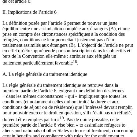
de cet article 6.
II. Implications de l’article 6
La définition posée par l’article 6 permet de trouver un juste
équilibre entre une assimilation complète aux étrangers (A), et une
prise en compte des circonstances spécifiques à la condition des
réfugiés, conditions ne leur permettant justement pas d’être
totalement assimilés aux étrangers (B). L’objectif de l’article ne peut
en effet qu’être appréhendé par son inscription dans les objectifs et
buts de la Convention elle-même : attribuer aux réfugiés un
18
traitement particulièrement favorable
.
A. La règle générale du traitement identique
La règle générale du traitement identique se retrouve dans la
première partie de l’article 6, exigeant une définition des termes
« dans les mêmes circonstances » qui « impliquent que toutes les
conditions (et notamment celles qui ont trait à la durée et aux
conditions de séjour ou de résidence) que l’intéressé devrait remplir,
pour pouvoir exercer le droit en question, s’il n’était pas un réfugié,
19
doivent être remplies par lui »
. Pas de doute possible, cette
première partie de l’article 6 vise bien « to assimilate refugees to
aliens and nationals of other States in terms of treatment, concerning
certain benefits and compliance with rules for the entitlement to