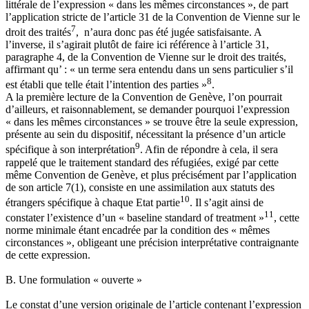
littérale de l’expression « dans les mêmes circonstances », de part
l’application stricte de l’article 31 de la Convention de Vienne sur le
7
droit des traités
, n’aura donc pas été jugée satisfaisante. A
l’inverse, il s’agirait plutôt de faire ici référence à l’article 31,
paragraphe 4, de la Convention de Vienne sur le droit des traités,
affirmant qu’ : « un terme sera entendu dans un sens particulier s’il
8
est établi que telle était l’intention des parties »
.
A la première lecture de la Convention de Genève, l’on pourrait
d’ailleurs, et raisonnablement, se demander pourquoi l’expression
« dans les mêmes circonstances » se trouve être la seule expression,
présente au sein du dispositif, nécessitant la présence d’un article
9
spécifique à son interprétation
. Afin de répondre à cela, il sera
rappelé que le traitement standard des réfugiées, exigé par cette
même Convention de Genève, et plus précisément par l’application
de son article 7(1), consiste en une assimilation aux statuts des
10
étrangers spécifique à chaque Etat partie
. Il s’agit ainsi de
11
constater l’existence d’un « baseline standard of treatment »
, cette
norme minimale étant encadrée par la condition des « mêmes
circonstances », obligeant une précision interprétative contraignante
de cette expression.
B. Une formulation « ouverte »
Le constat d’une version originale de l’article contenant l’expression