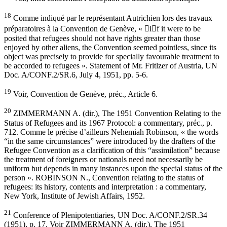
18
Comme indiqué par le représentant Autrichien lors des travaux
préparatoires à la Convention de Genève, « if it were to be
posited that refugees should not have rights greater than those
enjoyed by other aliens, the Convention seemed pointless, since its
object was precisely to provide for specially favourable treatment to
be accorded to refugees ». Statement of Mr. Fritlzer of Austria, UN
Doc. A/CONF.2/SR.6, July 4, 1951, pp. 5-6.
19
Voir, Convention de Genève, préc., Article 6.
20
ZIMMERMANN A. (dir.), The 1951 Convention Relating to the
Status of Refugees and its 1967 Protocol: a commentary, préc., p.
712. Comme le précise d’ailleurs Nehemiah Robinson, « the words
“in the same circumstances” were introduced by the drafters of the
Refugee Convention as a clarification of this “assimilation” because
the treatment of foreigners or nationals need not necessarily be
uniform but depends in many instances upon the special status of the
person ». ROBINSON N., Convention relating to the status of
refugees: its history, contents and interpretation : a commentary,
New York, Institute of Jewish Affairs, 1952.
21
Conference of Plenipotentiaries, UN Doc. A/CONF.2/SR.34
(1951), p. 17. Voir ZIMMERMANN A. (dir.), The 1951