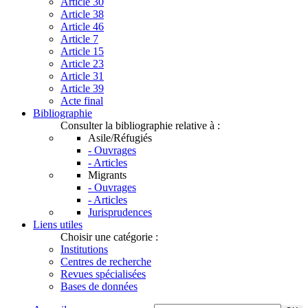
Article 30
Article 38
Article 46
Article 7
Article 15
Article 23
Article 31
Article 39
Acte final
Bibliographie
Consulter la bibliographie relative à :
Asile/Réfugiés
- Ouvrages
- Articles
Migrants
- Ouvrages
- Articles
Jurisprudences
Liens utiles
Choisir une catégorie :
Institutions
Centres de recherche
Revues spécialisées
Bases de données