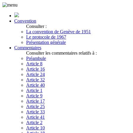
Convention
Consulter :
La convention de Genève de 1951
Le protocole de 1967
Présentation générale
Commentaires
Consulter les commentaires relatifs à :
Préambule
Article 8
Article 16
Article 24
Article 32
Article 40
Article 1
Article 9
Article 17
Article 25
Article 33
Article 41
Article 2
Article 10