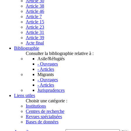
Article 30
Article 38
Article 46
Article 7
Article 15
Article 23
Article 31
Article 39
Acte final
Bibliographie
Consulter la bibliographie relative à :
Asile/Réfugiés
- Ouvrages
- Articles
Migrants
- Ouvrages
- Articles
Jurisprudences
Liens utiles
Choisir une catégorie :
Institutions
Centres de recherche
Revues spécialisées
Bases de données