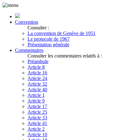
Convention
Consulter :
La convention de Genève de 1951
Le protocole de 1967
Présentation générale
Commentaires
Consulter les commentaires relatifs à :
Préambule
Article 8
Article 16
Article 24
Article 32
Article 40
Article 1
Article 9
Article 17
Article 25
Article 33
Article 41
Article 2
Article 10