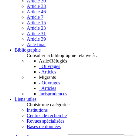
Article 30
Article 38
Article 46
Article 7
Article 15
Article 23
Article 31
Article 39
Acte final
Bibliographie
Consulter la bibliographie relative à :
Asile/Réfugiés
- Ouvrages
- Articles
Migrants
- Ouvrages
- Articles
Jurisprudences
Liens utiles
Choisir une catégorie :
Institutions
Centres de recherche
Revues spécialisées
Bases de données